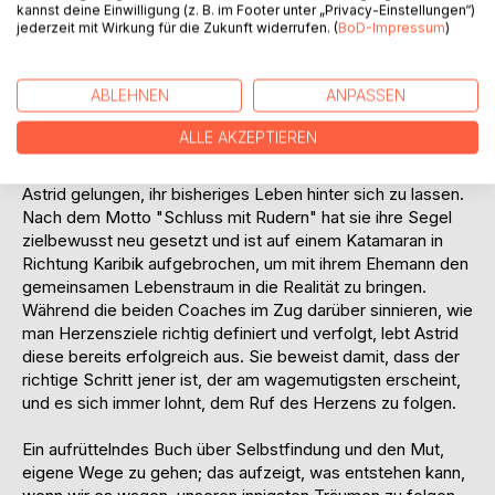
inspirieren, ihre wahre Lifemission zu erkennen, diese
kannst deine Einwilligung (z. B. im Footer unter „Privacy-Einstellungen“)
jederzeit mit Wirkung für die Zukunft widerrufen. (
BoD-Impressum
)
konsequent zu verfolgen und alle Ziele zu erreichen. Auf
dieser Reise in Richtung Süden ist eine Frau in ihren
Gedanken, die durch die permanente Aktivierung ihres
ABLEHNEN
ANPASSEN
Unterbewusstseins ihre Herzensträume bereits verwirklicht
hat!
ALLE AKZEPTIEREN
Mutig durch ihre diversen Angstbarrieren schreitend, ist es
Astrid gelungen, ihr bisheriges Leben hinter sich zu lassen.
Nach dem Motto "Schluss mit Rudern" hat sie ihre Segel
zielbewusst neu gesetzt und ist auf einem Katamaran in
Richtung Karibik aufgebrochen, um mit ihrem Ehemann den
gemeinsamen Lebenstraum in die Realität zu bringen.
Während die beiden Coaches im Zug darüber sinnieren, wie
man Herzensziele richtig definiert und verfolgt, lebt Astrid
diese bereits erfolgreich aus. Sie beweist damit, dass der
richtige Schritt jener ist, der am wagemutigsten erscheint,
und es sich immer lohnt, dem Ruf des Herzens zu folgen.
Ein aufrüttelndes Buch über Selbstfindung und den Mut,
eigene Wege zu gehen; das aufzeigt, was entstehen kann,