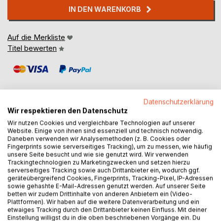
IN DEN WARENKORB
Auf die Merkliste
Titel bewerten
Datenschutzerklärung
Wir respektieren den Datenschutz
Wir nutzen Cookies und vergleichbare Technologien auf unserer
BESCHREIBUNG
Website. Einige von ihnen sind essenziell und technisch notwendig.
Daneben verwenden wir Analysemethoden (z. B. Cookies oder
Fingerprints sowie serverseitiges Tracking), um zu messen, wie häufig
Mit dem Katamaran in Richtung Lebenssinn: Eine
unsere Seite besucht und wie sie genutzt wird. Wir verwenden
inspirierende Reise zur Selbstverwirklichung!
Trackingtechnologien zu Marketingzwecken und setzen hierzu
serverseitiges Tracking sowie auch Drittanbieter ein, wodurch ggf.
geräteübergreifend Cookies, Fingerprints, Tracking-Pixel, IP-Adressen
In einem Zug mit Destination Venedig treffen sich zwei
sowie gehashte E-Mail-Adressen genutzt werden. Auf unserer Seite
renommierte Coaches, um ein wegweisendes Seminar
betten wir zudem Drittinhalte von anderen Anbietern ein (Video-
Plattformen). Wir haben auf die weitere Datenverarbeitung und ein
über den Sinn des Lebens und die Verwirklichung von
etwaiges Tracking durch den Drittanbieter keinen Einfluss. Mit deiner
Lebensträumen zu kreieren. Ihre Vision: Menschen dazu zu
Einstellung willigst du in die oben beschriebenen Vorgänge ein. Du