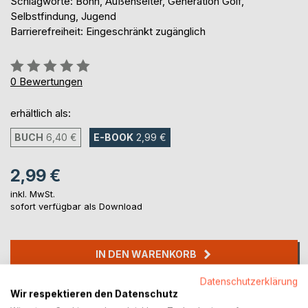
Schlagworte: Bonn, Außenseiter, Generation Golf,
Selbstfindung, Jugend
Barrierefreiheit: Eingeschränkt zugänglich
Bewertung::
0%
0
Bewertungen
erhältlich als:
BUCH
6,40 €
E-BOOK
2,99 €
2,99 €
inkl. MwSt.
sofort verfügbar als Download
IN DEN WARENKORB
Datenschutzerklärung
Auf die Merkliste
Wir respektieren den Datenschutz