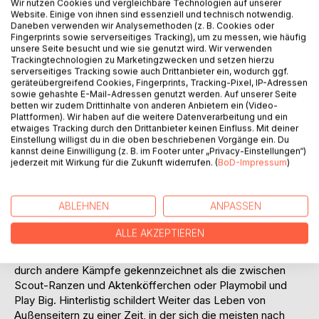
Titel bewerten
Wir nutzen Cookies und vergleichbare Technologien auf unserer
Website. Einige von ihnen sind essenziell und technisch notwendig.
Daneben verwenden wir Analysemethoden (z. B. Cookies oder
Fingerprints sowie serverseitiges Tracking), um zu messen, wie häufig
unsere Seite besucht und wie sie genutzt wird. Wir verwenden
Trackingtechnologien zu Marketingzwecken und setzen hierzu
serverseitiges Tracking sowie auch Drittanbieter ein, wodurch ggf.
geräteübergreifend Cookies, Fingerprints, Tracking-Pixel, IP-Adressen
sowie gehashte E-Mail-Adressen genutzt werden. Auf unserer Seite
betten wir zudem Drittinhalte von anderen Anbietern ein (Video-
BESCHREIBUNG
Plattformen). Wir haben auf die weitere Datenverarbeitung und ein
etwaiges Tracking durch den Drittanbieter keinen Einfluss. Mit deiner
Einstellung willigst du in die oben beschriebenen Vorgänge ein. Du
Wie überlebt man, wenn man zum Opfer eines
kannst deine Einwilligung (z. B. im Footer unter „Privacy-Einstellungen“)
jederzeit mit Wirkung für die Zukunft widerrufen. (
BoD-Impressum
)
Banküberfalls wird? Wie wächst man auf in einer Familie, in
der noch vor einer Generation das Lesen von Büchern
verboten war? Wie schlägt man sich durch die Pubertät,
ABLEHNEN
ANPASSEN
wenn man zu denen gehört, die immer schon Schauspieler
oder Schriftsteller werden wollten?
ALLE AKZEPTIEREN
Jakob Anderhandts Achtziger- und Neunzigerjahre sind
durch andere Kämpfe gekennzeichnet als die zwischen
Scout-Ranzen und Aktenköfferchen oder Playmobil und
Play Big. Hinterlistig schildert Weiter das Leben von
Außenseitern zu einer Zeit, in der sich die meisten nach