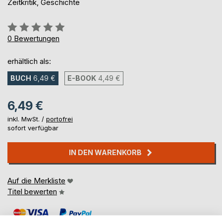
Zeitkritik, Geschichte
Bewertung::
0%
0
Bewertungen
erhältlich als:
BUCH
6,49 €
E-BOOK
4,49 €
6,49 €
inkl. MwSt. /
portofrei
sofort verfügbar
IN DEN WARENKORB
Auf die Merkliste
Titel bewerten