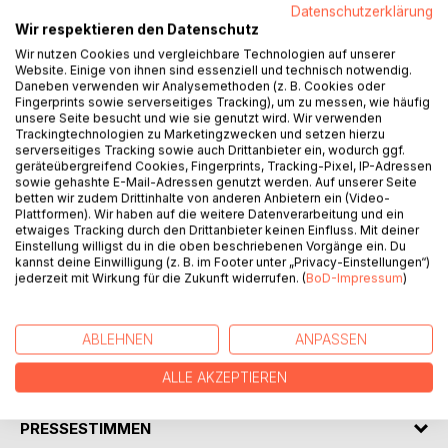
Datenschutzerklärung
Wir respektieren den Datenschutz
Wir nutzen Cookies und vergleichbare Technologien auf unserer
Website. Einige von ihnen sind essenziell und technisch notwendig.
Daneben verwenden wir Analysemethoden (z. B. Cookies oder
BESCHREIBUNG
Fingerprints sowie serverseitiges Tracking), um zu messen, wie häufig
unsere Seite besucht und wie sie genutzt wird. Wir verwenden
Trackingtechnologien zu Marketingzwecken und setzen hierzu
Die "Gedichte zur Freiheit" sind im Zeitraum 1980 bis 1992
serverseitiges Tracking sowie auch Drittanbieter ein, wodurch ggf.
geräteübergreifend Cookies, Fingerprints, Tracking-Pixel, IP-Adressen
entstanden und überdecken eine Spanne zwischen
sowie gehashte E-Mail-Adressen genutzt werden. Auf unserer Seite
persönlicher Freiheit und den demokratischen
betten wir zudem Drittinhalte von anderen Anbietern ein (Video-
Bürgerrechten. Aus einer streng subjektiven persönlichen
Plattformen). Wir haben auf die weitere Datenverarbeitung und ein
etwaiges Tracking durch den Drittanbieter keinen Einfluss. Mit deiner
Emotionalität erweitert sich dabei der Blickwinkel auf den
Einstellung willigst du in die oben beschriebenen Vorgänge ein. Du
gesellschaftlichen Wandel. Denn mit dem Zusammenbruch
kannst deine Einwilligung (z. B. im Footer unter „Privacy-Einstellungen“)
des Ostblocks und der Wiedervereinigung Deutschlands
jederzeit mit Wirkung für die Zukunft widerrufen. (
BoD-Impressum
)
ergaben sich erste Anzeichen für eine Veränderung des
demokratischen Gleichgewichtes.
ABLEHNEN
ANPASSEN
AUTOR/IN
ALLE AKZEPTIEREN
PRESSESTIMMEN