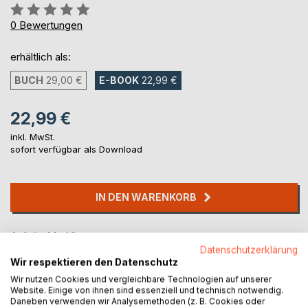
Bewertung::
0%
0
Bewertungen
erhältlich als:
BUCH
29,00 €
E-BOOK
22,99 €
22,99 €
inkl. MwSt.
sofort verfügbar als Download
IN DEN WARENKORB
Auf die Merkliste
Datenschutzerklärung
Titel bewerten
Wir respektieren den Datenschutz
Wir nutzen Cookies und vergleichbare Technologien auf unserer
Website. Einige von ihnen sind essenziell und technisch notwendig.
Daneben verwenden wir Analysemethoden (z. B. Cookies oder