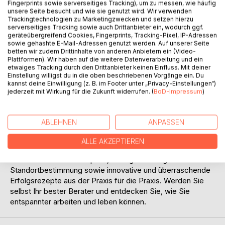
Fingerprints sowie serverseitiges Tracking), um zu messen, wie häufig
unsere Seite besucht und wie sie genutzt wird. Wir verwenden
Trackingtechnologien zu Marketingzwecken und setzen hierzu
serverseitiges Tracking sowie auch Drittanbieter ein, wodurch ggf.
BESCHREIBUNG
geräteübergreifend Cookies, Fingerprints, Tracking-Pixel, IP-Adressen
sowie gehashte E-Mail-Adressen genutzt werden. Auf unserer Seite
betten wir zudem Drittinhalte von anderen Anbietern ein (Video-
Plattformen). Wir haben auf die weitere Datenverarbeitung und ein
Endlich! Dieser Praxis-Ratgeber ist wirklich unkonventionell
etwaiges Tracking durch den Drittanbieter keinen Einfluss. Mit deiner
und stellt nicht allein den betriebswirtschaftlichen
Einstellung willigst du in die oben beschriebenen Vorgänge ein. Du
kannst deine Einwilligung (z. B. im Footer unter „Privacy-Einstellungen“)
Praxiserfolg, sondern den Praxis-Arzt mit seinen Wünschen
jederzeit mit Wirkung für die Zukunft widerrufen. (
BoD-Impressum
)
und Träumen in den Mittelpunkt. Dr. med. Sabine und Jörg
H. Werner zeigen aus langjähriger praktischer Erfahrung
heraus eindrücklich auf, wie Sie dem Hamsterrad des
ABLEHNEN
ANPASSEN
Praxisalltags entkommen und Ihren persönlichen Weg zu
Arbeits- und Lebensbalance finden können.
ALLE AKZEPTIEREN
Augenzwinkernd und leicht lesbar geschrieben vereint
dieses Buch Praxisbeispiele, Übungen zur eigenen
Standortbestimmung sowie innovative und überraschende
Erfolgsrezepte aus der Praxis für die Praxis. Werden Sie
selbst Ihr bester Berater und entdecken Sie, wie Sie
entspannter arbeiten und leben können.