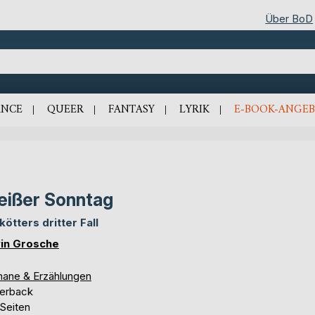
Über BoD
NCE
QUEER
FANTASY
LYRIK
E-BOOK-ANGEB
ißer Sonntag
kötters dritter Fall
in Grosche
ane & Erzählungen
erback
 Seiten