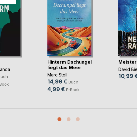
Hinterm Dschungel
Meister
liegt das Meer
panda
David Bi
Marc Stoll
10,99 
Buch
14,99 €
Buch
Book
4,99 €
E-Book