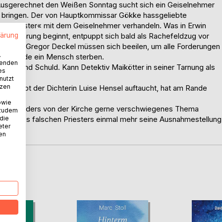
Ausgerechnet den Weißen Sonntag sucht sich ein Geiselnehmer
u bringen. Der von Hauptkommissar Gökke hassgeliebte
her »Priester« mit dem Geiselnehmer verhandeln. Was in Erwin
lärung
 Entführung beginnt, entpuppt sich bald als Rachefeldzug vor
er Helfer Gregor Deckel müssen sich beeilen, um alle Forderungen
.
tern, würde ein Mensch sterben.
wenden
auch und Schuld. Kann Detektiv Maikötter in seiner Tarnung als
es
n?
nutzt
tzen
manuskript der Dichterin Luise Hensel auftaucht, hat am Rande
owie
in besonders von der Kirche gerne verschwiegenes Thema
 zudem
 die
n Figur des falschen Priesters einmal mehr seine Ausnahmestellung
eter
nen
D