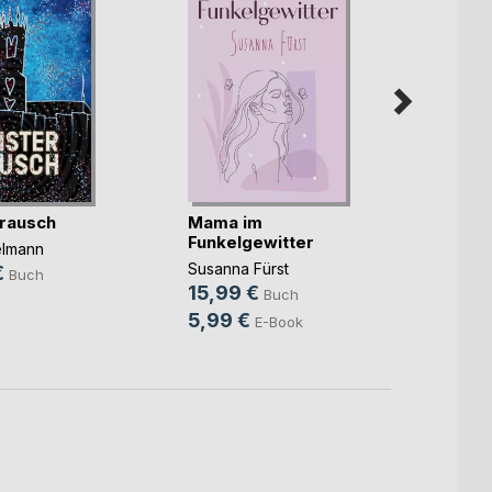
rausch
Mama im
Unter
Funkelgewitter
elmann
Christ
Susanna Fürst
€
14,9
Buch
15,99 €
Buch
9,99
5,99 €
E-Book