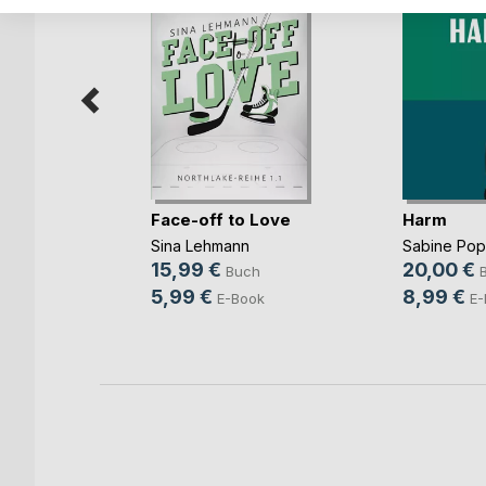
Face-off to Love
Harm
Sina Lehmann
Sabine Po
b und
15,99 €
20,00 €
Buch
ovic
5,99 €
8,99 €
E-Book
E-
ch
ook