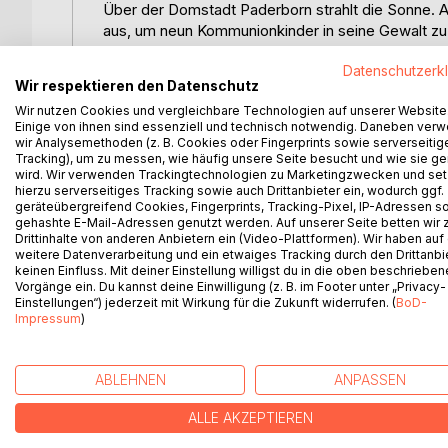
Über der Domstadt Paderborn strahlt die Sonne. 
aus, um neun Kommunionkinder in seine Gewalt z
Privatdetektiv Friedrich Maikötter muss als falsc
Datenschutzerk
Grosches letztem Roman der Maikötter-Trilogie als
Wir respektieren den Datenschutz
brisantem Hintergrund. Maikötter und sein pfiffig
Wir nutzen Cookies und vergleichbare Technologien auf unserer Website
des Entführers zu erfüllen, denn sollten sie schei
Einige von ihnen sind essenziell und technisch notwendig. Daneben ver
Eine Geschichte über Täter und Opfer, über Missbr
wir Analysemethoden (z. B. Cookies oder Fingerprints sowie serverseitig
Priester Paderborns »heile« Welt wieder herstelle
Tracking), um zu messen, wie häufig unsere Seite besucht und wie sie ge
wird. Wir verwenden Trackingtechnologien zu Marketingzwecken und se
Dass derweil in Paderborn ein wertvolles Original
hierzu serverseitiges Tracking sowie auch Drittanbieter ein, wodurch ggf.
auch mit dem Geschehen zu tun.
geräteübergreifend Cookies, Fingerprints, Tracking-Pixel, IP-Adressen s
In diesem spannenden Roman, der vorbehaltlos e
gehashte E-Mail-Adressen genutzt werden. Auf unserer Seite betten wir
Drittinhalte von anderen Anbietern ein (Video-Plattformen). Wir haben auf
aufgreift, beweist Erwin Grosche mit der skurrile
weitere Datenverarbeitung und ein etwaiges Tracking durch den Drittanbi
unter Deutschlands Krimiautoren.
keinen Einfluss. Mit deiner Einstellung willigst du in die oben beschriebe
Vorgänge ein. Du kannst deine Einwilligung (z. B. im Footer unter „Privacy-
Einstellungen“) jederzeit mit Wirkung für die Zukunft widerrufen. (
BoD-
Impressum
)
WEITERE TITEL BEI
Bo
ABLEHNEN
ANPASSEN
ALLE AKZEPTIEREN