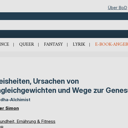
Über BoD
NCE
QUEER
FANTASY
LYRIK
E-BOOK-ANGEB
isheiten, Ursachen von
gleichgewichten und Wege zur Gene
dha-Alchimist
er Simon
undheit, Ernährung & Fitness
UB