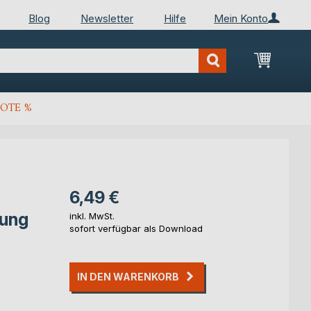
Blog
Newsletter
Hilfe
Mein Konto
Mein Wa
OTE %
6,49 €
sung
inkl. MwSt.
sofort verfügbar als Download
IN DEN WARENKORB