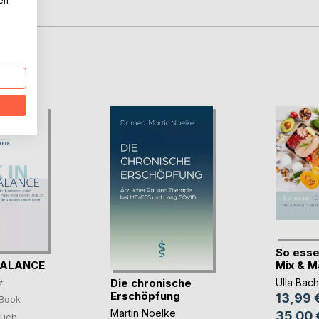
nen
D
So esse
BALANCE
Mix & Mat
Die chronische
r
Ulla Bach
Erschöpfung
13,99 
Book
Martin Noelke
35,00 
uch