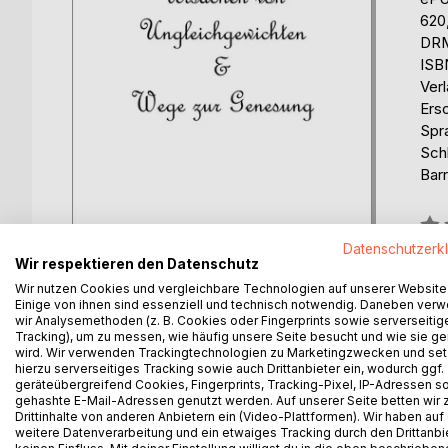
620
DRM
ISB
Ver
Ers
Spr
Sch
Barr
Bew
0%
Datenschutzerk
Wir respektieren den Datenschutz
erhä
Wir nutzen Cookies und vergleichbare Technologien auf unserer Website
Einige von ihnen sind essenziell und technisch notwendig. Daneben ver
wir Analysemethoden (z. B. Cookies oder Fingerprints sowie serverseitig
Tracking), um zu messen, wie häufig unsere Seite besucht und wie sie ge
wird. Wir verwenden Trackingtechnologien zu Marketingzwecken und se
hierzu serverseitiges Tracking sowie auch Drittanbieter ein, wodurch ggf.
geräteübergreifend Cookies, Fingerprints, Tracking-Pixel, IP-Adressen s
gehashte E-Mail-Adressen genutzt werden. Auf unserer Seite betten wir
BESCHREIBUNG
AUTOR/IN
PRESSES
Drittinhalte von anderen Anbietern ein (Video-Plattformen). Wir haben auf
weitere Datenverarbeitung und ein etwaiges Tracking durch den Drittanbi