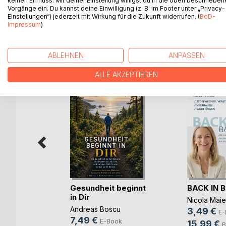
keinen Einfluss. Mit deiner Einstellung willigst du in die oben beschriebe
Ratgeber rund um die Gesundheit + Einstellung !!!!
Vorgänge ein. Du kannst deine Einwilligung (z. B. im Footer unter „Privacy-
Einstellungen“) jederzeit mit Wirkung für die Zukunft widerrufen. (
BoD-
Impressum
)
WEITERE TITEL BEI
Bo
ABLEHNEN
ANPASSEN
ALLE AKZEPTIEREN
Wasser
Gesundheit beginnt
BACK IN 
e
in Dir
Nicola Maie
ook
Andreas Boscu
3,49 €
E-
h
7,49 €
E-Book
15,99 €
B