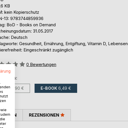
,6 KB
: kein Kopierschutz
N-13: 9783744859936
lag: BoD - Books on Demand
cheinungsdatum: 31.05.2017
ache: Deutsch
lagworte: Gesundheit, Ernährung, Entgiftung, Vitamin D, Lebensen
ierefreiheit: Eingeschränkt zugänglich
ertung::
0
Bewertungen
lärung
ltlich als:
.
wenden
BUCH
9,90 €
E-BOOK
6,49 €
es
nutzt
tzen
owie
 zudem
TIMMEN
REZENSIONEN
 die
eter