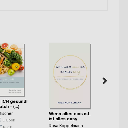
 ICH gesund!
Rückv
ch - (...)
Wenn alles eins ist,
Waltra
fischer
ist alles easy
9,99
€
E-Book
Rosa Koppelmann
24,9
€
Buch