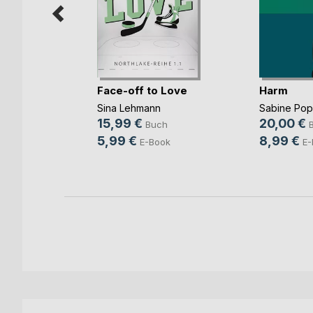
Face-off to Love
Harm
Sina Lehmann
Sabine Po
b und
15,99 €
20,00 €
Buch
ovic
5,99 €
8,99 €
E-Book
E-
ch
ook