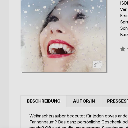
ISB
Verl
Ers
Spr
Sch
Kur
Bew
0%
BESCHREIBUNG
AUTOR/IN
PRESSES
Weihnachtszauber bedeutet für jeden etwas ande
Tannenbaum? Das ganz persönliche Geschenk oder
macht? Oft sind es die unerwarteten Situationen, d