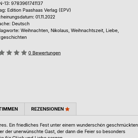
N-13: 9783961741137
ag: Edition Paashaas Verlag (EPV)
cheinungsdatum: 01.11.2022
ache: Deutsch
lagworte: Weihnachten, Nikolaus, Weihnachtszeit, Liebe,
zgeschichten
ertung::
0
Bewertungen
TIMMEN
REZENSIONEN
res. Ein friedliches Fest unter einem wunderschön geschmückten
 der unerwünschte Gast, der dann die Feier so besonders
ie für Glück und Liebe sorgen.