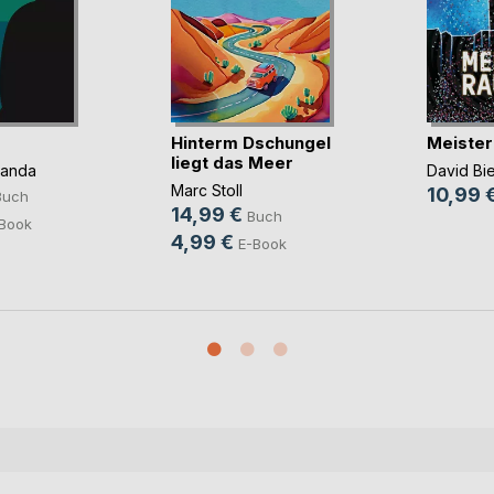
Hinterm Dschungel
Meister
liegt das Meer
panda
David Bi
Marc Stoll
10,99 
Buch
14,99 €
Buch
Book
4,99 €
E-Book