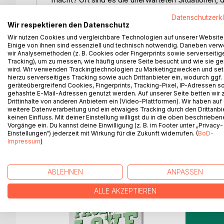
Gleich 39 Weihnachtsgeschichten finden Sie in di
Datenschutzerk
Wir respektieren den Datenschutz
Diese Autoren haben mitgeschrieben:
Wir nutzen Cookies und vergleichbare Technologien auf unserer Website
Franziska Bauer, Hermann Bauer, Petra Bohn, Matth
Einige von ihnen sind essenziell und technisch notwendig. Daneben ver
Eaglestone, Anke Elsner, Rita Falkenstein, Christia
wir Analysemethoden (z. B. Cookies oder Fingerprints sowie serverseitig
Tracking), um zu messen, wie häufig unsere Seite besucht und wie sie ge
Günster, Renate Habets, Christine Hidringer, Martin
wird. Wir verwenden Trackingtechnologien zu Marketingzwecken und se
Klipstein, Isabell Kulbe, Maria Lehner, Albertine L
hierzu serverseitiges Tracking sowie auch Drittanbieter ein, wodurch ggf.
Preiß, Wolfgang Rödig, Kaia Rose, Bettina Schnei
geräteübergreifend Cookies, Fingerprints, Tracking-Pixel, IP-Adressen s
gehashte E-Mail-Adressen genutzt werden. Auf unserer Seite betten wir
Sock, Brigitte Vollenberg, Marcus Watolla, Greta 
Drittinhalte von anderen Anbietern ein (Video-Plattformen). Wir haben auf
weitere Datenverarbeitung und ein etwaiges Tracking durch den Drittanbi
keinen Einfluss. Mit deiner Einstellung willigst du in die oben beschriebe
Vorgänge ein. Du kannst deine Einwilligung (z. B. im Footer unter „Privacy-
Einstellungen“) jederzeit mit Wirkung für die Zukunft widerrufen. (
BoD-
WEITERE TITEL BEI
Bo
Impressum
)
ABLEHNEN
ANPASSEN
ALLE AKZEPTIEREN