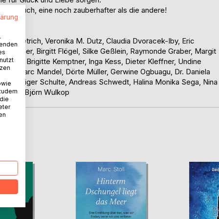
esem Buch, eine noch zauberhafter als die andere!
lärung
.
ias Dietrich, Veronika M. Dutz, Claudia Dvoracek-Iby, Eric
wenden
ne Fischer, Birgitt Flögel, Silke Geßlein, Raymonde Graber, Margit
es
nutzt
a Kast, Brigitte Kemptner, Inga Kess, Dieter Kleffner, Undine
tzen
ukilian, Marc Mandel, Dörte Müller, Gerwine Ogbuagu, Dr. Daniela
der, Rüdiger Schulte, Andreas Schwedt, Halina Monika Sega, Nina
owie
 zudem
Welslau, Björn Wulkop
 die
eter
nen
D