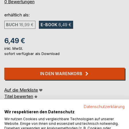
0%
0
Bewertungen
erhältlich als:
BUCH
16,99 €
E-BOOK
6,49 €
6,49 €
inkl. MwSt.
sofort verfügbar als Download
IN DEN WARENKORB
Auf die Merkliste
Titel bewerten
Datenschutzerklärung
Wir respektieren den Datenschutz
Wir nutzen Cookies und vergleichbare Technologien auf unserer
Website. Einige von ihnen sind essenziell und technisch notwendig.
Daneben verwenden wir Analysemethoden (z. B. Cookies oder