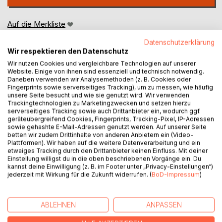
Auf die Merkliste
Titel bewerten
Datenschutzerklärung
Wir respektieren den Datenschutz
Wir nutzen Cookies und vergleichbare Technologien auf unserer
Website. Einige von ihnen sind essenziell und technisch notwendig.
Daneben verwenden wir Analysemethoden (z. B. Cookies oder
Fingerprints sowie serverseitiges Tracking), um zu messen, wie häufig
unsere Seite besucht und wie sie genutzt wird. Wir verwenden
Trackingtechnologien zu Marketingzwecken und setzen hierzu
BESCHREIBUNG
serverseitiges Tracking sowie auch Drittanbieter ein, wodurch ggf.
geräteübergreifend Cookies, Fingerprints, Tracking-Pixel, IP-Adressen
sowie gehashte E-Mail-Adressen genutzt werden. Auf unserer Seite
betten wir zudem Drittinhalte von anderen Anbietern ein (Video-
Stellen Sie sich vor, wie der kühle Hauch des Winters Ihre
Plattformen). Wir haben auf die weitere Datenverarbeitung und ein
Wangen streift, während das warme Knistern des
etwaiges Tracking durch den Drittanbieter keinen Einfluss. Mit deiner
Einstellung willigst du in die oben beschriebenen Vorgänge ein. Du
Kaminfeuers Sie umhüllt. Draußen tanzt der Schnee leise
kannst deine Einwilligung (z. B. im Footer unter „Privacy-Einstellungen“)
vom Himmel herab, und drinnen öffnet ein Kind mit
jederzeit mit Wirkung für die Zukunft widerrufen. (
BoD-Impressum
)
funkelnden Augen das nächste Türchen eines ganz
besonderen Buches - der Beginn einer magischen Reise in
die zauberhafte Weihnachtswelt.
ABLEHNEN
ANPASSEN