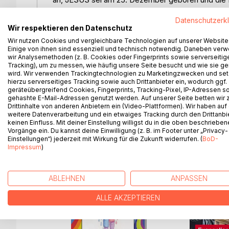
besonders gefeiert wird. Das versuchen religiöse F
Datenschutzerk
Märchenstunden zu er-zählen. DOCH DAS IST EIN
Wir respektieren den Datenschutz
wir kennen sollten. Lasst uns, die wir angeblich ein
Wir nutzen Cookies und vergleichbare Technologien auf unserer Website
Weihnachten ist jedoch alles andere als Christlich
Einige von ihnen sind essenziell und technisch notwendig. Daneben ver
Jesus Christus soll am 24. Dezember 0000 geboren
wir Analysemethoden (z. B. Cookies oder Fingerprints sowie serverseitig
Gottes ist jedoch am 11. September 0003 v. d. Zw.
Tracking), um zu messen, wie häufig unsere Seite besucht und wie sie ge
wird. Wir verwenden Trackingtechnologien zu Marketingzwecken und se
der sich Christ oder entschiedener Christ nennt, s
hierzu serverseitiges Tracking sowie auch Drittanbieter ein, wodurch ggf.
Die meisten Menschen wollen nicht wirklich wisse
geräteübergreifend Cookies, Fingerprints, Tracking-Pixel, IP-Adressen s
dies bedeutet, dass sie aufhören müssen, Weihnach
gehashte E-Mail-Adressen genutzt werden. Auf unserer Seite betten wir
Drittinhalte von anderen Anbietern ein (Video-Plattformen). Wir haben auf
weitere Datenverarbeitung und ein etwaiges Tracking durch den Drittanbi
keinen Einfluss. Mit deiner Einstellung willigst du in die oben beschriebe
Vorgänge ein. Du kannst deine Einwilligung (z. B. im Footer unter „Privacy-
Einstellungen“) jederzeit mit Wirkung für die Zukunft widerrufen. (
BoD-
WEITERE TITEL BEI
Bo
Impressum
)
ABLEHNEN
ANPASSEN
ALLE AKZEPTIEREN