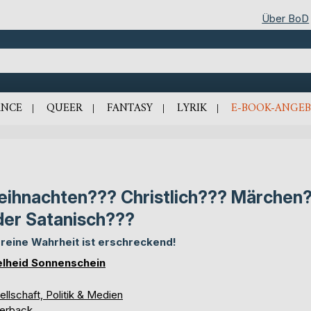
Über BoD
NCE
QUEER
FANTASY
LYRIK
E-BOOK-ANGEB
ihnachten??? Christlich??? Märchen
er Satanisch???
 reine Wahrheit ist erschreckend!
lheid Sonnenschein
llschaft, Politik & Medien
erback