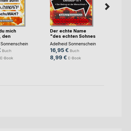
du mich
Der echte Name
Gebt
, den
"des echten Sohnes
Allmä
)
(...)
Herrlic
 Sonnenschein
Adelheid Sonnenschein
Adelhe
€
16,95 €
22,9
Buch
Buch
8,99 €
8,99
E-Book
E-Book