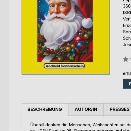
368
ISB
Ver
Ers
Spr
Sch
Jes
Bew
0%
erhä
BESCHREIBUNG
AUTOR/IN
PRESSES
Überall denken die Menschen, Weihnachten sei da
an, JESUS sei am 25. Dezember geboren und die B