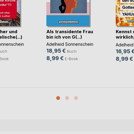
ther und
Als transidente Frau
Kennst 
lische(...)
bin ich von G(...)
wirklich
echte(...
onnenschein
Adelheid Sonnenschein
Adelheid
18,95 €
16,95 
uch
Buch
8,99 €
8,99 €
Book
E-Book