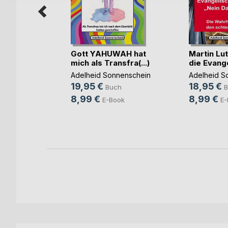
List Teil
eizer
Gott YAHUWAH hat
Martin Lu
ch
mich als Transfra(...)
die Evange
ok
Adelheid Sonnenschein
Adelheid S
19,95 €
18,95 €
Buch
B
8,99 €
8,99 €
E-Book
E-