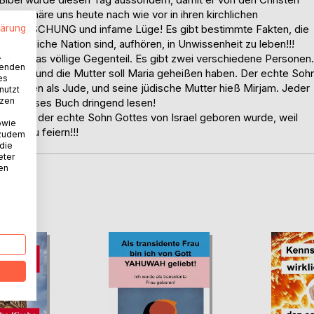
unktionäre uns heute nach wie vor in ihren kirchlichen
lärung
E TÄUSCHUNG und infame Lüge! Es gibt bestimmte Fakten, die
e christliche Nation sind, aufhören, in Unwissenheit zu leben!!!
.
. Es ist das völlige Gegenteil. Es gibt zwei verschiedene Personen.
wenden
 sein, und die Mutter soll Maria geheißen haben. Der echte Soh
es
 geboren als Jude, und seine jüdische Mutter hieß Mirjam. Jeder
nutzt
tzen
ollte dieses Buch dringend lesen!
n, wann der echte Sohn Gottes von Israel geboren wurde, weil
owie
ten zu feiern!!!
 zudem
 die
eter
nen
D