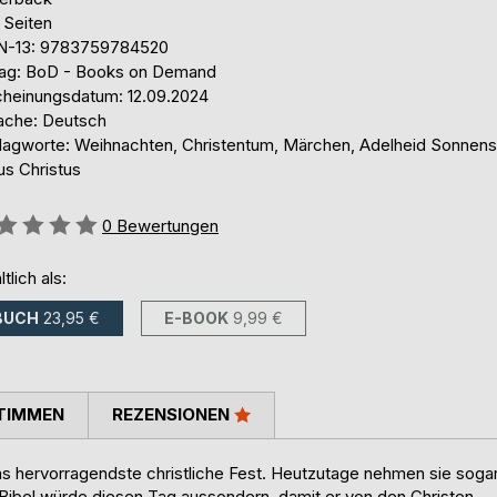
 Seiten
N-13: 9783759784520
lag: BoD - Books on Demand
cheinungsdatum: 12.09.2024
ache: Deutsch
lagworte: Weihnachten, Christentum, Märchen, Adelheid Sonnens
us Christus
ertung::
0
Bewertungen
ltlich als:
BUCH
23,95 €
E-BOOK
9,99 €
TIMMEN
REZENSIONEN
s hervorragendste christliche Fest. Heutzutage nehmen sie soga
ibel würde diesen Tag aussondern, damit er von den Christen