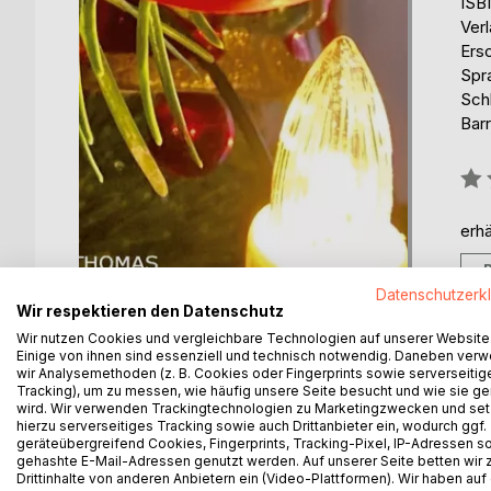
ISB
Ver
Ers
Spr
Sch
Barr
Bew
0%
erhä
Datenschutzerk
Wir respektieren den Datenschutz
Wir nutzen Cookies und vergleichbare Technologien auf unserer Website
Einige von ihnen sind essenziell und technisch notwendig. Daneben ver
wir Analysemethoden (z. B. Cookies oder Fingerprints sowie serverseitig
Tracking), um zu messen, wie häufig unsere Seite besucht und wie sie ge
wird. Wir verwenden Trackingtechnologien zu Marketingzwecken und se
hierzu serverseitiges Tracking sowie auch Drittanbieter ein, wodurch ggf.
BESCHREIBUNG
AUTOR/IN
PRESSES
geräteübergreifend Cookies, Fingerprints, Tracking-Pixel, IP-Adressen s
gehashte E-Mail-Adressen genutzt werden. Auf unserer Seite betten wir
Drittinhalte von anderen Anbietern ein (Video-Plattformen). Wir haben auf