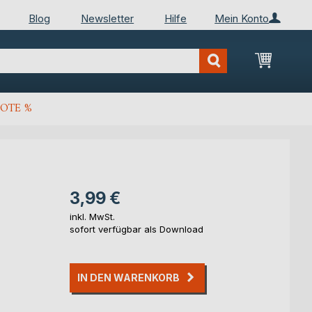
Blog
Newsletter
Hilfe
Mein Konto
Mein Wa
OTE %
3,99 €
inkl. MwSt.
sofort verfügbar als Download
IN DEN WARENKORB