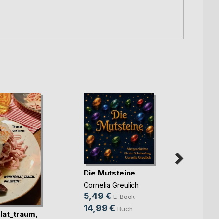
Die Mutsteine
Cornelia Greulich
Im W
5,49 €
E-Book
gebo
14,99 €
Buch
lat_traum,
Perrin