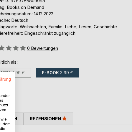
N-13: 9783756809998
lag: Books on Demand
cheinungsdatum: 14.12.2022
ache: Deutsch
lagworte: Weihnachten, Familie, Liebe, Lesen, Geschichte
ierefreiheit: Eingeschränkt zugänglich
ertung::
0
Bewertungen
ltlich als:
BUCH
4,99 €
E-BOOK
3,99 €
lärung
.
wenden
es
nutzt
tzen
TIMMEN
REZENSIONEN
owie
 zudem
 die