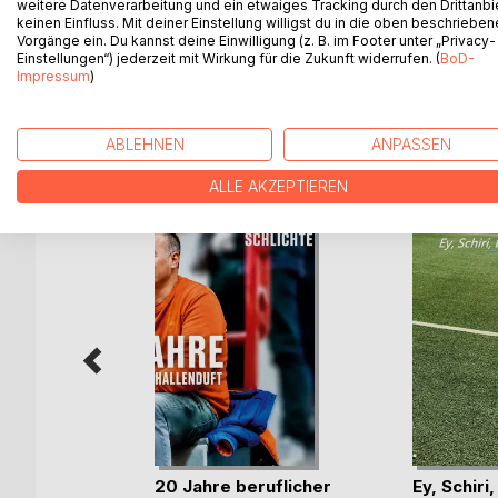
weitere Datenverarbeitung und ein etwaiges Tracking durch den Drittanbi
"Weihnachten kann kommen..." ist eine (Vorlese)Ge
keinen Einfluss. Mit deiner Einstellung willigst du in die oben beschriebe
Familie auf die Weihnachtszeit freut, aber zugleic
Vorgänge ein. Du kannst deine Einwilligung (z. B. im Footer unter „Privacy-
so gut geht, wie es bei ihm der Fall ist...
Einstellungen“) jederzeit mit Wirkung für die Zukunft widerrufen. (
BoD-
Impressum
)
ABLEHNEN
ANPASSEN
WEITERE TITEL BEI
Bo
ALLE AKZEPTIEREN
n-Ritter
20 Jahre beruflicher
Ey, Schiri,
ok