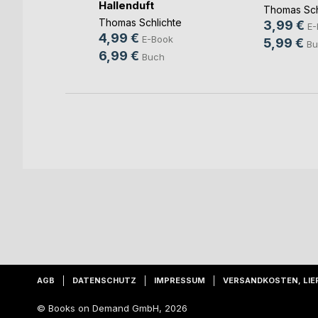
Hallenduft
Thomas Sch
h
Thomas Schlichte
3,99 €
E-
4,99 €
E-Book
5,99 €
Bu
6,99 €
Buch
AGB
DATENSCHUTZ
IMPRESSUM
VERSANDKOSTEN, LIE
© Books on Demand GmbH, 2026