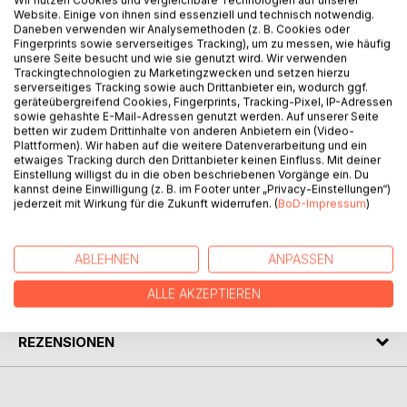
Wir nutzen Cookies und vergleichbare Technologien auf unserer
Website. Einige von ihnen sind essenziell und technisch notwendig.
BESCHREIBUNG
Daneben verwenden wir Analysemethoden (z. B. Cookies oder
Fingerprints sowie serverseitiges Tracking), um zu messen, wie häufig
unsere Seite besucht und wie sie genutzt wird. Wir verwenden
Trackingtechnologien zu Marketingzwecken und setzen hierzu
Weihnachten ist das Fest der Liebe – nicht das der
serverseitiges Tracking sowie auch Drittanbieter ein, wodurch ggf.
Perfektion. Dieses Fest lebt vom Miteinander und
geräteübergreifend Cookies, Fingerprints, Tracking-Pixel, IP-Adressen
Füreinander der Menschen, die es aus der Freude über die
sowie gehashte E-Mail-Adressen genutzt werden. Auf unserer Seite
betten wir zudem Drittinhalte von anderen Anbietern ein (Video-
Geburt Christi feiern und denen es gelingt - oder einfach
Plattformen). Wir haben auf die weitere Datenverarbeitung und ein
geschieht - dass sich ihre Freude mitunter sogar auf jene
etwaiges Tracking durch den Drittanbieter keinen Einfluss. Mit deiner
überträgt, denen der Anlass dieses Festes eher unwichtig,
Einstellung willigst du in die oben beschriebenen Vorgänge ein. Du
kannst deine Einwilligung (z. B. im Footer unter „Privacy-Einstellungen“)
rätselhaft, egal ... ist ...
jederzeit mit Wirkung für die Zukunft widerrufen. (
BoD-Impressum
)
AUTOR/IN
ABLEHNEN
ANPASSEN
PRESSESTIMMEN
ALLE AKZEPTIEREN
REZENSIONEN