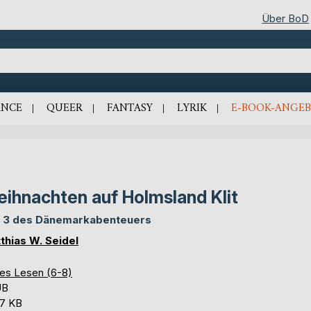
Über BoD
NCE
QUEER
FANTASY
LYRIK
E-BOOK-ANGEB
ihnachten auf Holmsland Klit
l 3 des Dänemarkabenteuers
thias W. Seidel
tes Lesen (6-8)
UB
,7 KB