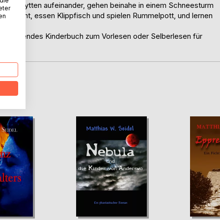
 die
der Mosehytten aufeinander, gehen beinahe in einem Schneesturm
eter
ch belohnt, essen Klippfisch und spielen Rummelpott, und lernen
nen
ern ...
wie spannendes Kinderbuch zum Vorlesen oder Selberlesen für
D