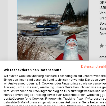
DRM
ISB
Ver
Ers
Spr
Sch
Barr
Bew
0%
erhä
Datenschutzerk
Wir respektieren den Datenschutz
Wir nutzen Cookies und vergleichbare Technologien auf unserer Website
Einige von ihnen sind essenziell und technisch notwendig. Daneben ver
wir Analysemethoden (z. B. Cookies oder Fingerprints sowie serverseitig
BESCHREIBUNG
AUTOR/IN
PRESSES
Tracking), um zu messen, wie häufig unsere Seite besucht und wie sie ge
wird. Wir verwenden Trackingtechnologien zu Marketingzwecken und se
hierzu serverseitiges Tracking sowie auch Drittanbieter ein, wodurch ggf.
Im dritten Teil der Holmslandreihe gehts um Wint
geräteübergreifend Cookies, Fingerprints, Tracking-Pixel, IP-Adressen s
gehashte E-Mail-Adressen genutzt werden. Auf unserer Seite betten wir
Nora leidet wieder unter Neurodermitis, da komme