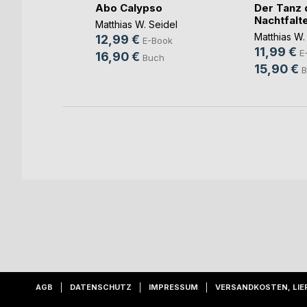
k
Abo Calypso
Der Tanz 
Nachtfalt
wold
Matthias W. Seidel
Matthias W.
12,99 €
ok
E-Book
11,99 €
E
16,90 €
h
Buch
15,90 €
B
AGB
DATENSCHUTZ
IMPRESSUM
VERSANDKOSTEN, LIE