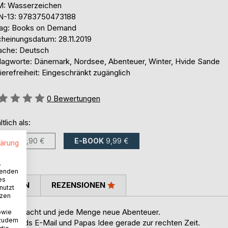
: Wasserzeichen
N-13: 9783750473188
lag: Books on Demand
cheinungsdatum: 28.11.2019
ache: Deutsch
lagworte: Dänemark, Nordsee, Abenteuer, Winter, Hvide Sande
ierefreiheit: Eingeschränkt zugänglich
ertung::
0
Bewertungen
ltlich als:
BUCH
12,90 €
E-BOOK
9,99 €
lärung
.
wenden
es
TIMMEN
REZENSIONEN
nutzt
tzen
er, Weihnacht und jede Menge neue Abenteuer.
owie
 zudem
n Alfreds E-Mail und Papas Idee gerade zur rechten Zeit.