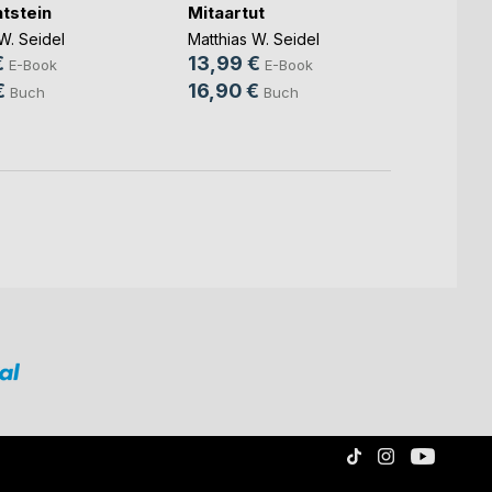
tstein
Mitaartut
Zeite
W. Seidel
Matthias W. Seidel
Matthi
€
13,99 €
14,9
E-Book
E-Book
€
16,90 €
18,9
Buch
Buch