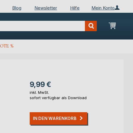
Blog
Newsletter
Hilfe
Mein Konto
Mein Wa
OTE %
9,99 €
inkl. MwSt.
sofort verfügbar als Download
IN DEN WARENKORB