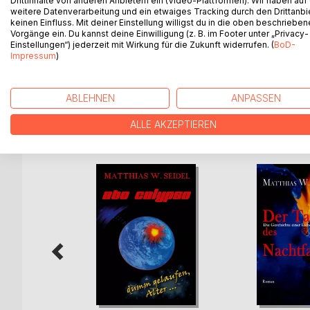
Drittinhalte von anderen Anbietern ein (Video-Plattformen). Wir haben auf
Diesmal treffen die Strandpiraten unverhofft in 
weitere Datenverarbeitung und ein etwaiges Tracking durch den Drittanbi
verloren, helfen Königen und werden dafür reichli
keinen Einfluss. Mit deiner Einstellung willigst du in die oben beschriebe
Vorgänge ein. Du kannst deine Einwilligung (z. B. im Footer unter „Privacy-
viel über die dänische Art, das Fest der Feste zu fei
Einstellungen“) jederzeit mit Wirkung für die Zukunft widerrufen. (
BoD-
Weihnachten auf Holmsland Klit ist ein lustiges 
Impressum
)
Dänemarkfans und solche, die es werden wollen.
ABLEHNEN
ANPASSEN
WEITERE TITEL BEI
Bo
ALLE AKZEPTIEREN