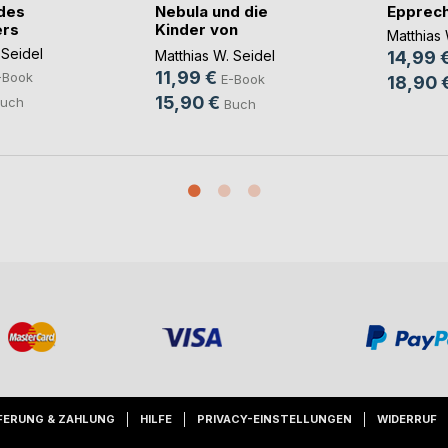
des
Nebula und die
Epprech
ers
Kinder von
Matthias 
Anderswo
 Seidel
Matthias W. Seidel
14,99 
11,99 €
-Book
E-Book
18,90 
15,90 €
uch
Buch
FERUNG & ZAHLUNG
HILFE
PRIVACY-EINSTELLUNGEN
WIDERRUF