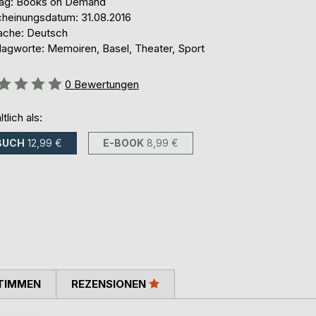
lag: Books on Demand
cheinungsdatum: 31.08.2016
ache: Deutsch
lagworte: Memoiren, Basel, Theater, Sport
ertung::
0
Bewertungen
ltlich als:
BUCH
12,99 €
E-BOOK
8,99 €
TIMMEN
REZENSIONEN