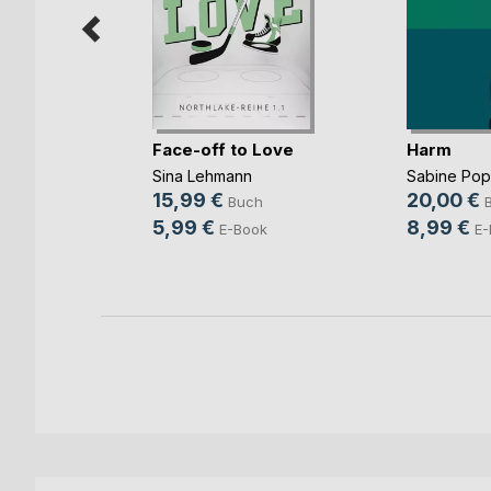
Face-off to Love
Harm
Sina Lehmann
Sabine Po
b und
15,99 €
20,00 €
Buch
ovic
5,99 €
8,99 €
E-Book
E-
ch
ook