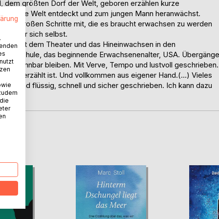
el, dem größten Dorf der Welt, geboren erzählen kurze
ngsam die Welt entdeckt und zum jungen Mann heranwächst.
lärung
en und großen Schritte mit, die es braucht erwachsen zu werden
ht sogar sich selbst.
.
ngen mit dem Theater und das Hineinwachsen in den
wenden
es
ekrutenschule, das beginnende Erwachsenenalter, USA. Übergäng
nutzt
ke erkennbar bleiben. Mit Verve, Tempo und lustvoll geschrieben.
tzen
lustvoll erzählt ist. Und vollkommen aus eigener Hand.(…) Vieles
en – und flüssig, schnell und sicher geschrieben. Ich kann dazu
owie
 zudem
 die
eter
nen
D