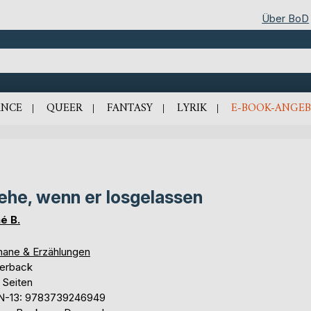
Über BoD
NCE
QUEER
FANTASY
LYRIK
E-BOOK-ANGEB
he, wenn er losgelassen
é B.
ane & Erzählungen
erback
 Seiten
N-13: 9783739246949