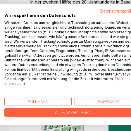
In der zweiten Hälfte des 20. Jahrhunderts in Bas
Geschichten und kleine Episoden, wie der Bub la
Datenschutzerk
Dabei erleben die Leserinnen und Leser die klein
Wir respektieren den Datenschutz
und werden vielleicht Leute wiederkennen, vielleic
Wir nutzen Cookies und vergleichbare Technologien auf unserer Website
(…)Die Teile: Jugend und Schulen, erste Begegnu
Einige von ihnen sind essenziell und technisch notwendig. Daneben ver
wir Analysemethoden (z. B. Cookies oder Fingerprints sowie serverseitig
Probenbetrieb, die Phase der “Letzten Tage”, R
Tracking), um zu messen, wie häufig unsere Seite besucht und wie sie ge
fließend und locker, auch wenn die einzelnen Blöc
wird. Wir verwenden Trackingtechnologien zu Marketingzwecken und se
Und ebenso zu lesen. (…) Ein tolles Buch, weil es 
hierzu serverseitiges Tracking sowie auch Drittanbieter ein, wodurch ggf.
erinnerte mich, war mir vertraut, Wiederbegegnung
geräteübergreifend Cookies, Fingerprints, Tracking-Pixel, IP-Adressen s
gehashte E-Mail-Adressen genutzt werden. Auf unserer Seite betten wir
nur gratulieren! (…) Reinhardt Stumm, Kritiker
Drittinhalte von anderen Anbietern ein (Video-Plattformen). Wir haben auf
weitere Datenverarbeitung und ein etwaiges Tracking durch den Drittanbi
keinen Einfluss. Mit deiner Einstellung willigst du in die oben beschriebe
Vorgänge ein. Du kannst deine Einwilligung (z. B. im Footer unter „Privacy-
Einstellungen“) jederzeit mit Wirkung für die Zukunft widerrufen. (
BoD-
WEITERE TITEL BEI
Bo
Impressum
)
ABLEHNEN
ANPASSEN
ALLE AKZEPTIEREN