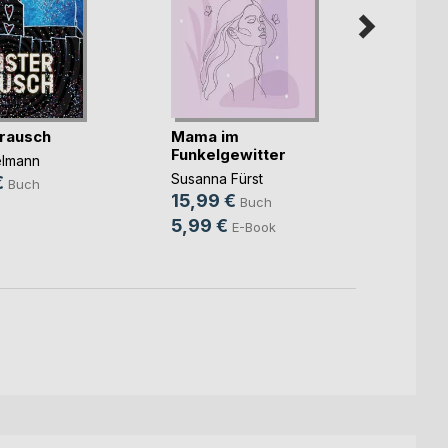
rausch
Mama im
Unter
Funkelgewitter
elmann
Christ
Susanna Fürst
€
14,9
Buch
15,99 €
Buch
9,99
5,99 €
E-Book