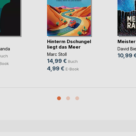
Hinterm Dschungel
Meister
liegt das Meer
panda
David Bi
Marc Stoll
10,99 
Buch
14,99 €
Buch
Book
4,99 €
E-Book