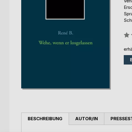
Ver
Ers
Spr
Sch
Bew
0%
erhä
BESCHREIBUNG
AUTOR/IN
PRESSES