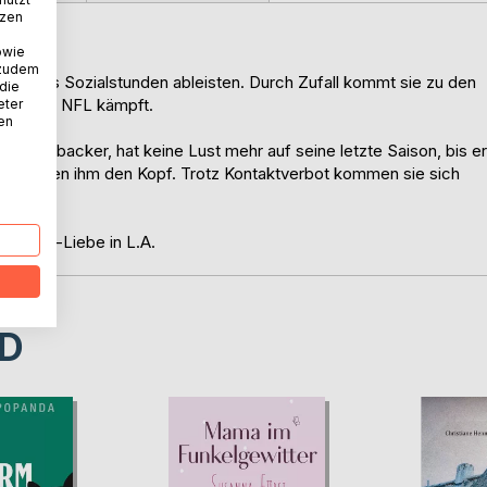
tzen
owie
 zudem
nd muss Sozialstunden ableisten. Durch Zufall kommt sie zu den
 die
en in der NFL kämpft.
eter
nen
er Linebacker, hat keine Lust mehr auf seine letzte Saison, bis er
en verdrehen ihm den Kopf. Trotz Kontaktverbot kommen sie sich
sen.
ootball-Liebe in L.A.
D