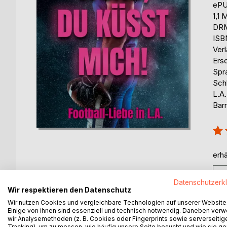
eP
1,1 
DRM
ISB
Ver
Ers
Spr
Sch
L.A
Barr
Bew
100
erhä
Datenschutzerk
Wir respektieren den Datenschutz
Wir nutzen Cookies und vergleichbare Technologien auf unserer Website
Einige von ihnen sind essenziell und technisch notwendig. Daneben ver
BESCHREIBUNG
AUTOR/IN
PRESSES
wir Analysemethoden (z. B. Cookies oder Fingerprints sowie serverseitig
Tracking), um zu messen, wie häufig unsere Seite besucht und wie sie ge