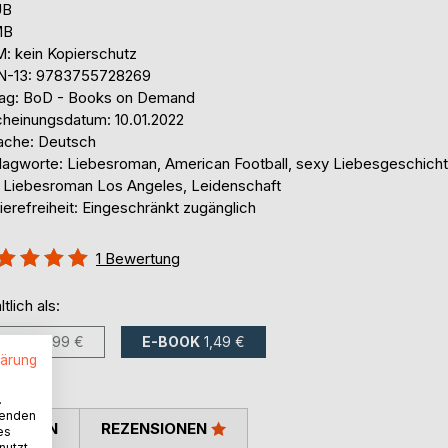
UB
MB
: kein Kopierschutz
N-13: 9783755728269
lag: BoD - Books on Demand
cheinungsdatum: 10.01.2022
ache: Deutsch
lagworte: Liebesroman, American Football, sexy Liebesgeschicht
. Liebesroman Los Angeles, Leidenschaft
ierefreiheit: Eingeschränkt zugänglich
ertung::
1
Bewertung
%
ltlich als:
BUCH
9,99 €
E-BOOK
1,49 €
lärung
.
wenden
TIMMEN
REZENSIONEN
es
nutzt