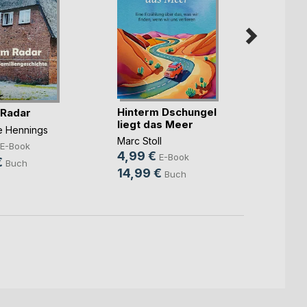
Hinterm Dschungel
Die ka
 Radar
liegt das Meer
Benjam
ne Hennings
Marc Stoll
7,99
E-Book
4,99 €
E-Book
10,9
€
Buch
14,99 €
Buch