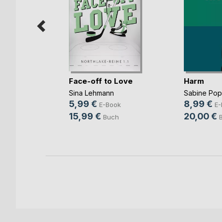
mme im
Face-off to Love
Harm
Sina Lehmann
Sabine Po
ok
5,99 €
8,99 €
E-Book
E-
h
15,99 €
20,00 €
Buch