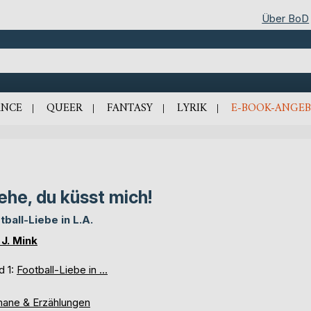
Über BoD
NCE
QUEER
FANTASY
LYRIK
E-BOOK-ANGEB
he, du küsst mich!
tball-Liebe in L.A.
 J. Mink
d 1:
Football-Liebe in ...
ane & Erzählungen