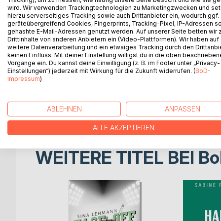
wird. Wir verwenden Trackingtechnologien zu Marketingzwecken und se
Wehe, du küsst mich!
hierzu serverseitiges Tracking sowie auch Drittanbieter ein, wodurch ggf.
geräteübergreifend Cookies, Fingerprints, Tracking-Pixel, IP-Adressen s
gehashte E-Mail-Adressen genutzt werden. Auf unserer Seite betten wir
Physiotherapeutin Alex Pounder hat Mist gebaut u
Drittinhalte von anderen Anbietern ein (Video-Plattformen). Wir haben auf
L.A. Roadies, ein Footballverein, der ums Überleb
weitere Datenverarbeitung und ein etwaiges Tracking durch den Drittanbi
keinen Einfluss. Mit deiner Einstellung willigst du in die oben beschriebe
Vorgänge ein. Du kannst deine Einwilligung (z. B. im Footer unter „Privacy-
Myles Hutchinson, ältester Stammspieler und bullig
Einstellungen“) jederzeit mit Wirkung für die Zukunft widerrufen. (
BoD-
Alex trifft. Ihre freche Art und ihre braunen Aug
Impressum
)
näher und können die Hände nicht voneinander las
Es beginnt eine aufregende, humorvolle und sexy F
ABLEHNEN
ANPASSEN
ALLE AKZEPTIEREN
WEITERE TITEL BEI
Bo