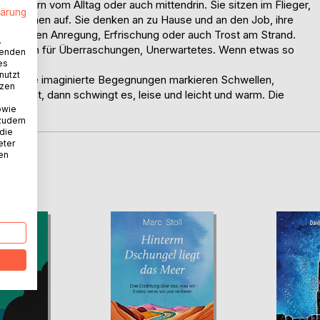
en fern vom Alltag oder auch mittendrin. Sie sitzen im Flieger,
lärung
keit, räumen auf. Sie denken an zu Hause und an den Job, ihre
ft, suchen Anregung, Erfrischung oder auch Trost am Strand.
.
fft Raum für Überraschungen, Unerwartetes. Wenn etwas so
wenden
es
nutzt
hafte wie imaginierte Begegnungen markieren Schwellen,
tzen
kommt, dann schwingt es, leise und leicht und warm. Die
.
owie
 zudem
 die
eter
nen
D