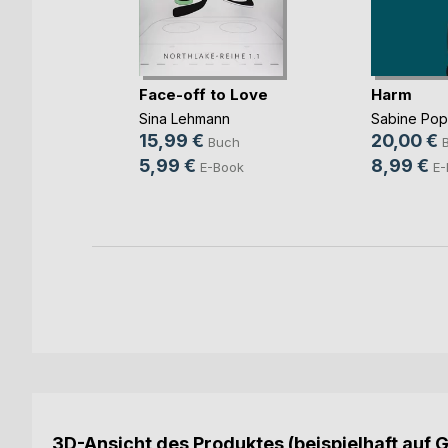
Face-off to Love
Harm
Sina Lehmann
Sabine Po
b und
15,99 €
20,00 €
Buch
ovic
5,99 €
8,99 €
E-Book
E-
ch
ook
3D-Ansicht des Produktes (beispielhaft auf 