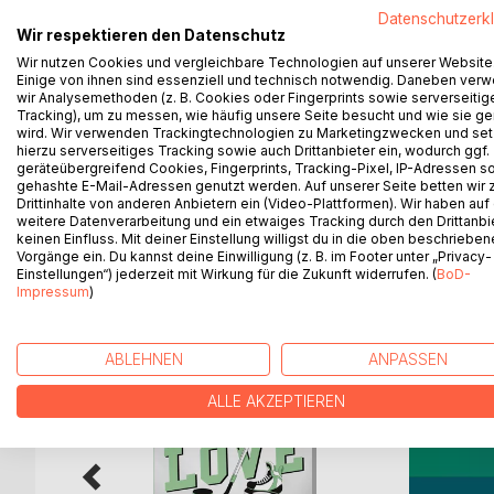
Wir begegnen in diesem Buch Menschen in Situation
Datenschutzerk
im Transit, verlieren ihr Handy, sorgen für Sauber
Wir respektieren den Datenschutz
KollegInnen, Freundschaft, träumen von der Zukun
Wir nutzen Cookies und vergleichbare Technologien auf unserer Website
Unterwegssein bringt Abstand. Und Abstand scha
Einige von ihnen sind essenziell und technisch notwendig. Daneben ver
wir Analysemethoden (z. B. Cookies oder Fingerprints sowie serverseitig
aufbricht, was wird dann mit dem alten Leben?
Tracking), um zu messen, wie häufig unsere Seite besucht und wie sie ge
Kleine und größere Störungen und Verluste, wahr
wird. Wir verwenden Trackingtechnologien zu Marketingzwecken und se
Ausgänge und Eingänge. Wenn etwas in Bewegung 
hierzu serverseitiges Tracking sowie auch Drittanbieter ein, wodurch ggf.
Menschen gehen hindurch, sie kommen sich näher
geräteübergreifend Cookies, Fingerprints, Tracking-Pixel, IP-Adressen s
gehashte E-Mail-Adressen genutzt werden. Auf unserer Seite betten wir
Drittinhalte von anderen Anbietern ein (Video-Plattformen). Wir haben auf
weitere Datenverarbeitung und ein etwaiges Tracking durch den Drittanbi
keinen Einfluss. Mit deiner Einstellung willigst du in die oben beschriebe
Vorgänge ein. Du kannst deine Einwilligung (z. B. im Footer unter „Privacy-
WEITERE TITEL BEI
Bo
Einstellungen“) jederzeit mit Wirkung für die Zukunft widerrufen. (
BoD-
Impressum
)
ABLEHNEN
ANPASSEN
ALLE AKZEPTIEREN