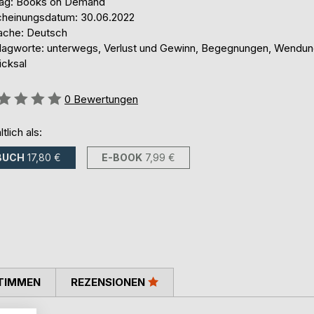
lag: Books on Demand
cheinungsdatum: 30.06.2022
ache: Deutsch
lagworte: unterwegs, Verlust und Gewinn, Begegnungen, Wendun
icksal
ertung::
0
Bewertungen
ltlich als:
BUCH
17,80 €
E-BOOK
7,99 €
TIMMEN
REZENSIONEN