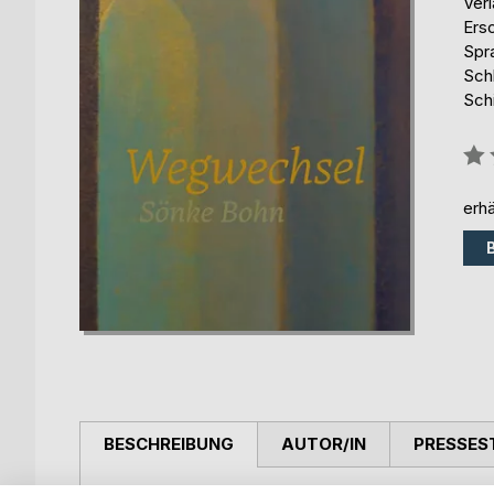
Ver
Ers
Spr
Sch
Sch
Bew
0%
erhä
BESCHREIBUNG
AUTOR/IN
PRESSES