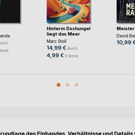
Hinterm Dschungel
Meister
liegt das Meer
panda
David Bi
Marc Stoll
10,99 
Buch
14,99 €
Buch
Book
4,99 €
E-Book
Grundlage des Einbandes, Verhältnisse und Details 