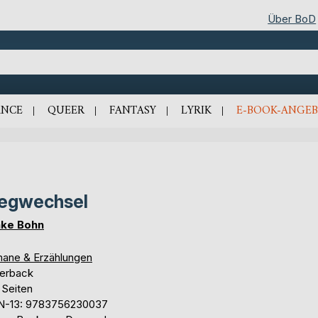
Über BoD
NCE
QUEER
FANTASY
LYRIK
E-BOOK-ANGEB
egwechsel
ke Bohn
ane & Erzählungen
erback
 Seiten
N-13: 9783756230037