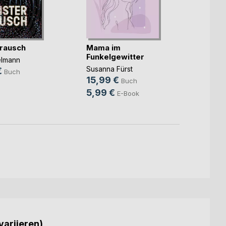
rausch
Mama im
Unter
Funkelgewitter
elmann
Christ
Susanna Fürst
€
14,9
Buch
15,99 €
Buch
9,99
5,99 €
E-Book
variieren)