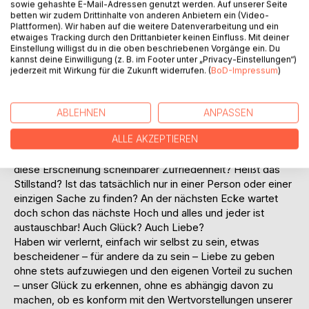
sowie gehashte E-Mail-Adressen genutzt werden. Auf unserer Seite
permanente Arbeit das Rädchen der Zufriedenheit
betten wir zudem Drittinhalte von anderen Anbietern ein (Video-
schnurrend weiterläuft?
Plattformen). Wir haben auf die weitere Datenverarbeitung und ein
etwaiges Tracking durch den Drittanbieter keinen Einfluss. Mit deiner
Wo Erkenntnis beginnt, reift die Erfahrung und wo das
Einstellung willigst du in die oben beschriebenen Vorgänge ein. Du
Innehalten nicht als Faulheit oder gar Schwäche zugelassen
kannst deine Einwilligung (z. B. im Footer unter „Privacy-Einstellungen“)
wird, sondern wir dem Leben mit Achtsamkeit begegnen,
jederzeit mit Wirkung für die Zukunft widerrufen. (
BoD-Impressum
)
dort dürfte der Boden für die Frucht des Glücks recht
nahrhaft sein.
Der stärkste Feind des Glücks scheint wohl die Gewohnheit
ABLEHNEN
ANPASSEN
zu sein – oder es treibt uns das Streben nach noch viel
ALLE AKZEPTIEREN
besserem, vollkommenerem Glück und lässt uns das alte
achtlos zurück lassen! Wie definiert man nun überhaupt
diese Erscheinung scheinbarer Zufriedenheit? Heißt das
Stillstand? Ist das tatsächlich nur in einer Person oder einer
einzigen Sache zu finden? An der nächsten Ecke wartet
doch schon das nächste Hoch und alles und jeder ist
austauschbar! Auch Glück? Auch Liebe?
Haben wir verlernt, einfach wir selbst zu sein, etwas
bescheidener – für andere da zu sein – Liebe zu geben
ohne stets aufzuwiegen und den eigenen Vorteil zu suchen
– unser Glück zu erkennen, ohne es abhängig davon zu
machen, ob es konform mit den Wertvorstellungen unserer