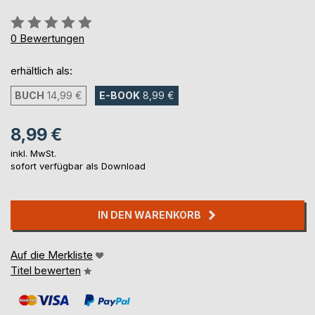
Bewertung::
0%
0
Bewertungen
erhältlich als:
BUCH
14,99 €
E-BOOK
8,99 €
8,99 €
inkl. MwSt.
sofort verfügbar als Download
IN DEN WARENKORB
Auf die Merkliste
Titel bewerten