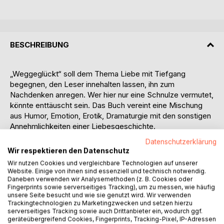
BESCHREIBUNG
„Weggeglückt“ soll dem Thema Liebe mit Tiefgang
begegnen, den Leser innehalten lassen, ihn zum
Nachdenken anregen. Wer hier nur eine Schnulze vermutet,
könnte enttäuscht sein. Das Buch vereint eine Mischung
aus Humor, Emotion, Erotik, Dramaturgie mit den sonstigen
Annehmlichkeiten einer Liebesgeschichte.
Vorwort des Romans:
Datenschutzerklärung
‚Glücklich sein‘ ... Was ist das eigentlich? Wie lange dauert
Wir respektieren den Datenschutz
so etwas und wie genau fühlt sich das an? Ist dieses
Wir nutzen Cookies und vergleichbare Technologien auf unserer
Gefühl käuflich, austauschbar, wie fast alle Dinge im
Website. Einige von ihnen sind essenziell und technisch notwendig.
Leben? Oder ist Glück nur eine Art Intervall? Ein kurzer
Daneben verwenden wir Analysemethoden (z. B. Cookies oder
Fingerprints sowie serverseitiges Tracking), um zu messen, wie häufig
Moment, der mit einem Küchentuch beseitigt wird und uns
unsere Seite besucht und wie sie genutzt wird. Wir verwenden
müde und matt zurücklässt. Was sind wir bereit, für diesen
Trackingtechnologien zu Marketingzwecken und setzen hierzu
Zustand zu tun – ihn nicht als gegeben hinzunehmen,
serverseitiges Tracking sowie auch Drittanbieter ein, wodurch ggf.
geräteübergreifend Cookies, Fingerprints, Tracking-Pixel, IP-Adressen
sondern uns dessen bewusst zu sein, dass nur durch