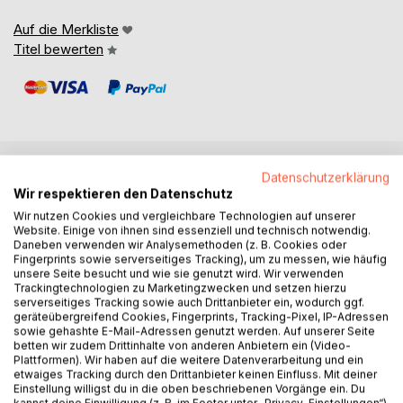
Auf die Merkliste
Titel bewerten
Datenschutzerklärung
BESCHREIBUNG
Wir respektieren den Datenschutz
Wir nutzen Cookies und vergleichbare Technologien auf unserer
Website. Einige von ihnen sind essenziell und technisch notwendig.
Grausam und auf mysteriöse Weise kommt ein Junge in
Daneben verwenden wir Analysemethoden (z. B. Cookies oder
Deutschland ums Leben.
Fingerprints sowie serverseitiges Tracking), um zu messen, wie häufig
unsere Seite besucht und wie sie genutzt wird. Wir verwenden
Alexandra ist Polizistin aus Leidenschaft und setzt alles
Trackingtechnologien zu Marketingzwecken und setzen hierzu
daran, diesen Fall aufzuklären.
serverseitiges Tracking sowie auch Drittanbieter ein, wodurch ggf.
Doch bleibt es nicht bei einem Vorfall – es kommt zu
geräteübergreifend Cookies, Fingerprints, Tracking-Pixel, IP-Adressen
sowie gehashte E-Mail-Adressen genutzt werden. Auf unserer Seite
weiteren bizarren Todesfällen in den Niederlanden und
betten wir zudem Drittinhalte von anderen Anbietern ein (Video-
England. Mit der Unterstützung ihrer Kollegen Bär und
Plattformen). Wir haben auf die weitere Datenverarbeitung und ein
Sergey versucht Alexandra, die Zusammenhänge der
etwaiges Tracking durch den Drittanbieter keinen Einfluss. Mit deiner
rätselhaften Todesfälle zu verstehen. Dabei stößt sie nicht
Einstellung willigst du in die oben beschriebenen Vorgänge ein. Du