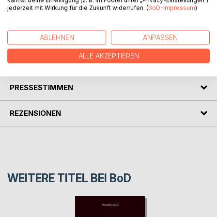
kannst deine Einwilligung (z. B. im Footer unter „Privacy-Einstellungen“)
nur an ihre eigenen Grenzen.
jederzeit mit Wirkung für die Zukunft widerrufen. (
BoD-Impressum
)
Zeitgleich betrachtet etwas aus einer fremden Galaxie das
Geschehen – aus ganz anderer Perspektive. Was verbindet
diese zwei Welten miteinander?
ABLEHNEN
ANPASSEN
ALLE AKZEPTIEREN
AUTOR/IN
PRESSESTIMMEN
REZENSIONEN
WEITERE TITEL BEI
BoD