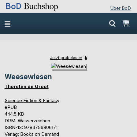
Über BoD
Direkt
Mei
zum
Inhalt
Jetzt probelesen
Skip
Skip
to
to
Weesewiesen
the
the
end
beginning
Thorsten de Groot
of
of
the
the
Science Fiction & Fantasy
images
images
ePUB
gallery
gallery
444,5 KB
DRM: Wasserzeichen
ISBN-13: 9783756806171
Verlag: Books on Demand