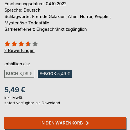
Erscheinungsdatum: 04.10.2022
Sprache: Deutsch
Schlagworte: Fremde Galaxien, Alien, Horror, Keppler,
Mysteriöse Todesfälle
Barrierefreiheit: Eingeschränkt zugänglich
Bewertung::
70%
2
Bewertungen
erhältlich als:
BUCH
8,99 €
E-BOOK
5,49 €
5,49 €
inkl. MwSt.
sofort verfügbar als Download
IN DEN WARENKORB