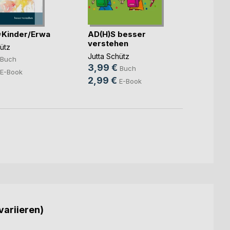
Kinder/Erwachsene
AD(H)S besser
Borde
verstehen
verst
ütz
Jutta Schütz
Jutta 
Buch
3,99 €
6,99
Buch
E-Book
2,99 €
4,99
E-Book
variieren)