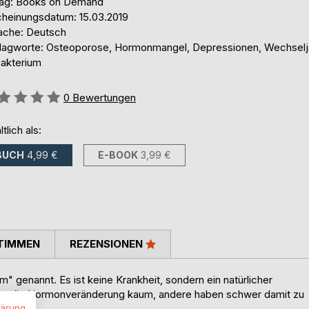
lag: Books on Demand
cheinungsdatum: 15.03.2019
ache: Deutsch
lagworte: Osteoporose, Hormonmangel, Depressionen, Wechselj
makterium
ertung::
0
Bewertungen
ltlich als:
BUCH
4,99 €
E-BOOK
3,99 €
TIMMEN
REZENSIONEN
" genannt. Es ist keine Krankheit, sondern ein natürlicher
ken die Hormonveränderung kaum, andere haben schwer damit zu
lärung