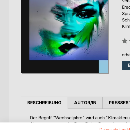
Ver
Ers
Spr
Sch
Kli
Bew
0%
erhä
BESCHREIBUNG
AUTOR/IN
PRESSES
Der Begriff "Wechseljahre" wird auch "Klimakterium
Alterungsprozess der Frau. Einige Frauen bemer
kämpfen.
Datenschutzerk