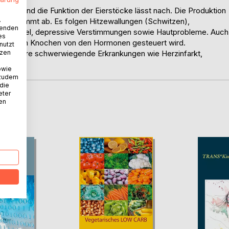
ahre und die Funktion der Eierstöcke lässt nach. Die Produktion
.
on" nimmt ab. Es folgen Hitzewallungen (Schwitzen),
wenden
Schwindel, depressive Verstimmungen sowie Hautprobleme. Auch
es
wechsel im Knochen von den Hormonen gesteuert wird.
nutzt
tzen
ür andere schwerwiegende Erkrankungen wie Herzinfarkt,
owie
 zudem
 die
eter
nen
D