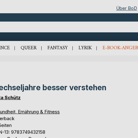
Über BoD
NCE
QUEER
FANTASY
LYRIK
E-BOOK-ANGEB
chseljahre besser verstehen
ta Schütz
undheit, Ernährung & Fitness
erback
Seiten
N-13: 9783749432158