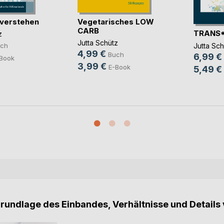
verstehen
Vegetarisches LOW
CARB
TRANS*
z
Jutta Schütz
Jutta Sch
ch
4,99 €
Buch
6,99 €
Book
3,99 €
E-Book
5,49 €
Grundlage des Einbandes, Verhältnisse und Details 