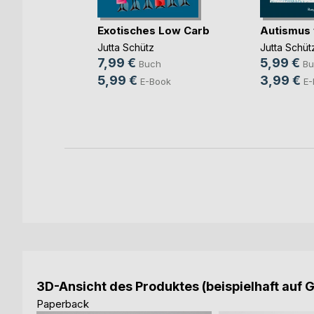
Exotisches Low Carb
Autismus 
lerose
Jutta Schütz
Jutta Schüt
stehen
7,99 €
5,99 €
Buch
Bu
5,99 €
3,99 €
E-Book
E-
ok
3D-Ansicht des Produktes (beispielhaft auf 
Paperback