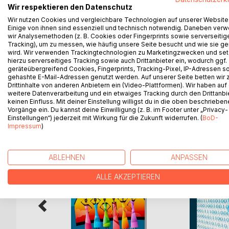
Wir respektieren den Datenschutz
Etwa um das 40. Lebensjahr beginnen die Wechselj
Wir nutzen Cookies und vergleichbare Technologien auf unserer Website
der Geschlechtshormone "Östrogen und Progester
Einige von ihnen sind essenziell und technisch notwendig. Daneben ver
Gewichtszunahme, Herzrasen, Schlafstörungen, 
wir Analysemethoden (z. B. Cookies oder Fingerprints sowie serverseitig
das Risiko für Osteoporose steigt, da der Stoff
Tracking), um zu messen, wie häufig unsere Seite besucht und wie sie ge
wird. Wir verwenden Trackingtechnologien zu Marketingzwecken und se
Durch den Hormonmangel steigt auch das Risiko f
hierzu serverseitiges Tracking sowie auch Drittanbieter ein, wodurch ggf.
Diabetes, Demenz und Depressionen.
geräteübergreifend Cookies, Fingerprints, Tracking-Pixel, IP-Adressen s
gehashte E-Mail-Adressen genutzt werden. Auf unserer Seite betten wir
Drittinhalte von anderen Anbietern ein (Video-Plattformen). Wir haben auf
weitere Datenverarbeitung und ein etwaiges Tracking durch den Drittanbi
keinen Einfluss. Mit deiner Einstellung willigst du in die oben beschriebe
WEITERE TITEL BEI
Bo
Vorgänge ein. Du kannst deine Einwilligung (z. B. im Footer unter „Privacy-
Einstellungen“) jederzeit mit Wirkung für die Zukunft widerrufen. (
BoD-
Impressum
)
ABLEHNEN
ANPASSEN
ALLE AKZEPTIEREN