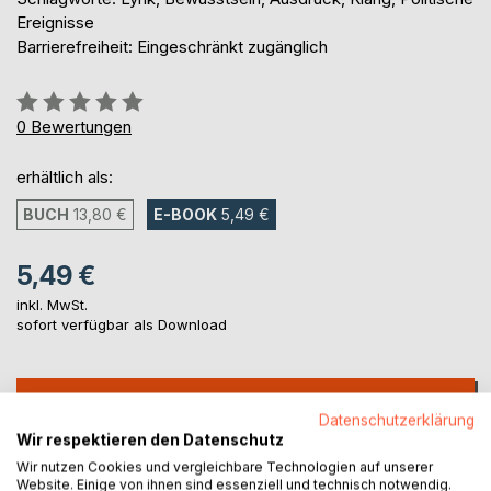
Ereignisse
Barrierefreiheit: Eingeschränkt zugänglich
Bewertung::
0%
0
Bewertungen
erhältlich als:
BUCH
13,80 €
E-BOOK
5,49 €
5,49 €
inkl. MwSt.
sofort verfügbar als Download
IN DEN WARENKORB
Datenschutzerklärung
Wir respektieren den Datenschutz
Auf die Merkliste
Wir nutzen Cookies und vergleichbare Technologien auf unserer
Website. Einige von ihnen sind essenziell und technisch notwendig.
Titel bewerten