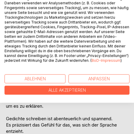
Daneben verwenden wir Analysemethoden (z. B. Cookies oder
Fingerprints sowie serverseitiges Tracking), um zu messen, wie häufig
unsere Seite besucht und wie sie genutzt wird. Wir verwenden
Trackingtechnologien zu Marketingzwecken und setzen hierzu
serverseitiges Tracking sowie auch Drittanbieter ein, wodurch ggf.
geräteübergreifend Cookies, Fingerprints, Tracking-Pixel, IP-Adressen
sowie gehashte E-Mail-Adressen genutzt werden. Auf unserer Seite
betten wir zudem Drittinhalte von anderen Anbietern ein (Video-
Plattformen). Wir haben auf die weitere Datenverarbeitung und ein
BESCHREIBUNG
etwaiges Tracking durch den Drittanbieter keinen Einfluss. Mit deiner
Einstellung willigst du in die oben beschriebenen Vorgänge ein. Du
kannst deine Einwilligung (z. B. im Footer unter „Privacy-Einstellungen“)
jederzeit mit Wirkung für die Zukunft widerrufen. (
BoD-Impressum
)
Lyrik
Dem Wortgebilde
ABLEHNEN
ANPASSEN
einen Auftritt gewähren
auch für den Fall,
ALLE AKZEPTIEREN
dass der Dichter
nicht erreichbar wäre,
um es zu erklären.
Gedichte schreiben ist abenteuerlich und spannend.
Es präzisiert das Gefühl für das, was sich der Sprache
entzieht.