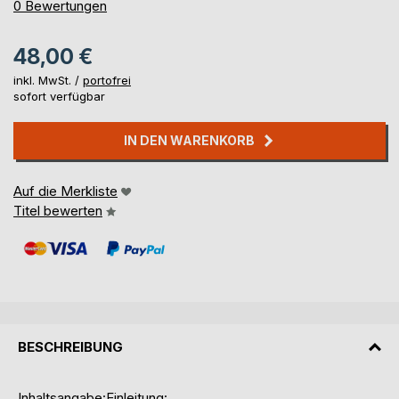
0%
0
Bewertungen
48,00 €
inkl. MwSt. /
portofrei
sofort verfügbar
IN DEN WARENKORB
Auf die Merkliste
Titel bewerten
BESCHREIBUNG
Inhaltsangabe:Einleitung: