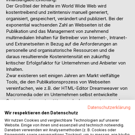
Der Großteil der Inhalte im World Wide Web wird
kostentreibend und zeitintensiv manuell generiert,
organisiert, gespeichert, verändert und publiziert. Bei der
exponential wachsenden Zahl an Webseiten ist die
Publikation und das Management von zunehmend
multimedialen Inhalten für Betreiber von Internet-, Intranet-
und Extranetseiten in Bezug auf die Anforderungen an
personelle und organisatorische Ressourcen und die
daraus resultierende Kostenintensität ein zukünftig
kritischer Erfolgsfaktor für Unternehmen und Anbieter von
Inhalten.
Zwar existieren seit einigen Jahren am Markt vielfältige
Tools, die den Publikationsprozess von Webseiten
vereinfachen, wie z.B. der HTML-Editor Dreamweaver von
Macromedia oder im Unternehmen selbst entwickelte
Systeme, diese unterstützen jedoch nur ansatzweise den
Prozess der Publikation. Gerade bei Publikationsprozessen
Datenschutzerklärung
Wir respektieren den Datenschutz
mit mehreren Autoren und der Administration einer Vielzahl
von unterschiedlichen Inhalten wie Text, Grafiken, Sound
Wir nutzen Cookies und vergleichbare Technologien auf unserer
Website. Einige von ihnen sind essenziell und technisch notwendig.
und Video ergeben sich kostenintensive Prozesse, die
Daneben verwenden wir Analysemethoden (z. B. Cookies oder
zusätzlich durch Medienbrüche belastet werden. Der
Fingerprints sowie serverseitiges Tracking), um zu messen, wie häufig