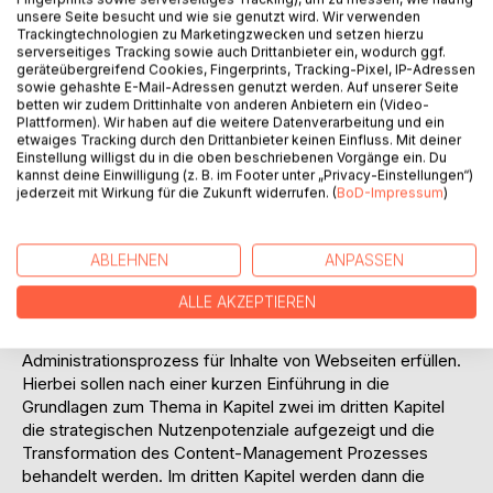
permanente und zeit- und arbeitsintensive Aktualisierungs-
unsere Seite besucht und wie sie genutzt wird. Wir verwenden
Trackingtechnologien zu Marketingzwecken und setzen hierzu
und Pflegeaufwand der bisherigen Web-
serverseitiges Tracking sowie auch Drittanbieter ein, wodurch ggf.
Administrationssysteme bleibt daher ein zentrales Problem
geräteübergreifend Cookies, Fingerprints, Tracking-Pixel, IP-Adressen
und in der Folge der Ausweitung von Web-Präsenzen im
sowie gehashte E-Mail-Adressen genutzt werden. Auf unserer Seite
betten wir zudem Drittinhalte von anderen Anbietern ein (Video-
Internet ergibt sich eine zunehmende Relevanz, diesen
Plattformen). Wir haben auf die weitere Datenverarbeitung und ein
Prozess effektiver und effizienter zu gestalten.
etwaiges Tracking durch den Drittanbieter keinen Einfluss. Mit deiner
Web Content Management Systeme setzen an diesem
Einstellung willigst du in die oben beschriebenen Vorgänge ein. Du
Problem an und automatisieren den Prozess der Redaktion,
kannst deine Einwilligung (z. B. im Footer unter „Privacy-Einstellungen“)
jederzeit mit Wirkung für die Zukunft widerrufen. (
BoD-Impressum
)
Pflege, Qualitätssicherung und Publikations-Freigabe von
Informationen in Internet-, Intranet- und Extranetseiten.
Gang der Untersuchung:
ABLEHNEN
ANPASSEN
Im Rahmen der vorliegenden Arbeit soll nun untersucht
werden, inwieweit Web Content Management Systeme die
ALLE AKZEPTIEREN
angeführten strategischen und operativen Anforderungen
an einen weitestgehend automatisierten Publikations- und
Administrationsprozess für Inhalte von Webseiten erfüllen.
Hierbei sollen nach einer kurzen Einführung in die
Grundlagen zum Thema in Kapitel zwei im dritten Kapitel
die strategischen Nutzenpotenziale aufgezeigt und die
Transformation des Content-Management Prozesses
behandelt werden. Im dritten Kapitel werden dann die