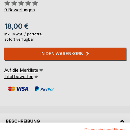
Bewertung::
0%
0
Bewertungen
18,00 €
inkl. MwSt. /
portofrei
sofort verfügbar
IN DEN WARENKORB
Auf die Merkliste
Titel bewerten
BESCHREIBUNG
Datenschutzerklärung