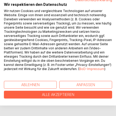
Wir respektieren den Datenschutz
Die Geschichte der Tanzgruppe Bellytrig ist ein modernes
Wir nutzen Cookies und vergleichbare Technologien auf unserer
Märchen mitten in Kassel: Es war einmal eine Tänzerin
Website. Einige von ihnen sind essenziell und technisch notwendig.
Amayena, plus eine weitere, Shalizar, plus eine dritte,
Daneben verwenden wir Analysemethoden (z. B. Cookies oder
Tagiemana, plus eine vierte, Delia - und das ergibt? Nein,
Fingerprints sowie serverseitiges Tracking), um zu messen, wie häufig
unsere Seite besucht und wie sie genutzt wird. Wir verwenden
nicht vier!
Trackingtechnologien zu Marketingzwecken und setzen hierzu
Sondern eins plus zwei plus drei plus vier oder besser eins
serverseitiges Tracking sowie auch Drittanbieter ein, wodurch ggf.
mal zwei mal drei mal vier, mindestens!, von der Kreativität
geräteübergreifend Cookies, Fingerprints, Tracking-Pixel, IP-Adressen
sowie gehashte E-Mail-Adressen genutzt werden. Auf unserer Seite
her gesehen. Wie das passierte, ist in der Tat ein bisschen
betten wir zudem Drittinhalte von anderen Anbietern ein (Video-
mystisch. Und das bleibt es bis heute.
Plattformen). Wir haben auf die weitere Datenverarbeitung und ein
etwaiges Tracking durch den Drittanbieter keinen Einfluss. Mit deiner
Einstellung willigst du in die oben beschriebenen Vorgänge ein. Du
kannst deine Einwilligung (z. B. im Footer unter „Privacy-Einstellungen“)
AUTOR/IN
jederzeit mit Wirkung für die Zukunft widerrufen. (
BoD-Impressum
)
PRESSESTIMMEN
ABLEHNEN
ANPASSEN
REZENSIONEN
ALLE AKZEPTIEREN