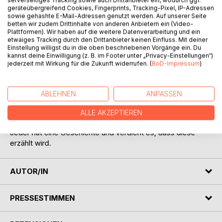
geräteübergreifend Cookies, Fingerprints, Tracking-Pixel, IP-Adressen
sowie gehashte E-Mail-Adressen genutzt werden. Auf unserer Seite
betten wir zudem Drittinhalte von anderen Anbietern ein (Video-
Plattformen). Wir haben auf die weitere Datenverarbeitung und ein
etwaiges Tracking durch den Drittanbieter keinen Einfluss. Mit deiner
Einstellung willigst du in die oben beschriebenen Vorgänge ein. Du
kannst deine Einwilligung (z. B. im Footer unter „Privacy-Einstellungen“)
BESCHREIBUNG
jederzeit mit Wirkung für die Zukunft widerrufen. (
BoD-Impressum
)
Pure Emotionen und so viel Leidenschaft wie möglich. Das
ABLEHNEN
ANPASSEN
bedeutet Leben für mich. Jede Sekunde ausnutzen und
genießen. An die großen Träume glauben und niemals
ALLE AKZEPTIEREN
aufgeben. Denn mit einem Lächeln ist Alles zu schaffen.
Jeder hat eine Geschichte und verdient es, dass diese
erzählt wird.
AUTOR/IN
PRESSESTIMMEN