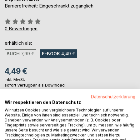
Barrierefreiheit: Eingeschränkt zugänglich
Bewertung::
0%
0
Bewertungen
erhältlich als:
BUCH
7,99 €
E-BOOK
4,49 €
4,49 €
inkl. MwSt.
sofort verfügbar als Download
Datenschutzerklärung
Wir respektieren den Datenschutz
IN DEN WARENKORB
Wir nutzen Cookies und vergleichbare Technologien auf unserer
Website. Einige von ihnen sind essenziell und technisch notwendig.
Daneben verwenden wir Analysemethoden (z. B. Cookies oder
Auf die Merkliste
Fingerprints sowie serverseitiges Tracking), um zu messen, wie häufig
unsere Seite besucht und wie sie genutzt wird. Wir verwenden
Titel bewerten
Trackingtechnologien zu Marketingzwecken und setzen hierzu
serverseitiges Tracking sowie auch Drittanbieter ein, wodurch ggf.