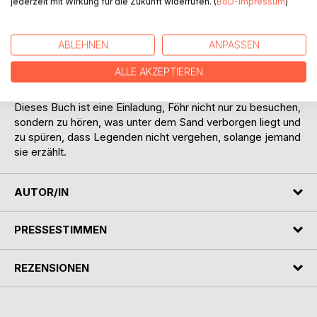
jederzeit mit Wirkung für die Zukunft widerrufen. (
BoD-Impressum
)
Jede Geschichte ist ein Echo von Sehnsucht, von Warnung,
von Magie. Sie erzählen von Menschen, die dem Meer
ABLEHNEN
ANPASSEN
vertrauten, von Wesen, die zwischen den Welten
wanderten, und von einer Insel, die mehr bewahrt, als das
ALLE AKZEPTIEREN
Auge sehen kann.
Dieses Buch ist eine Einladung, Föhr nicht nur zu besuchen,
sondern zu hören, was unter dem Sand verborgen liegt und
zu spüren, dass Legenden nicht vergehen, solange jemand
sie erzählt.
AUTOR/IN
PRESSESTIMMEN
REZENSIONEN