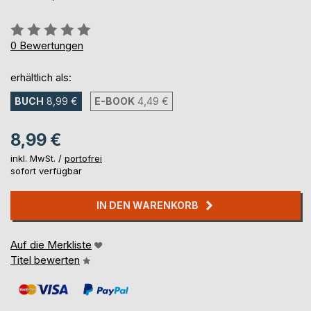
Bewertung::
0%
0
Bewertungen
erhältlich als:
BUCH
8,99 €
E-BOOK
4,49 €
8,99 €
inkl. MwSt. /
portofrei
sofort verfügbar
IN DEN WARENKORB
Auf die Merkliste
Titel bewerten