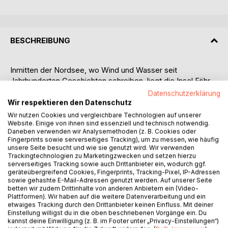
BESCHREIBUNG
Inmitten der Nordsee, wo Wind und Wasser seit
Jahrhunderten Geschichten schreiben, liegt die Insel Föhr,
ein Ort, an dem die Gezeiten nicht nur das Meer bewegen,
Datenschutzerklärung
sondern auch die Erinnerungen der Menschen. Dieses
Wir respektieren den Datenschutz
Buch versammelt uralte Legenden und neu erzählte
Wir nutzen Cookies und vergleichbare Technologien auf unserer
Mythen, die zwischen Ebbe und Flut geboren wurden und
Website. Einige von ihnen sind essenziell und technisch notwendig.
Daneben verwenden wir Analysemethoden (z. B. Cookies oder
bis heute in den Dünen flüstern.
Fingerprints sowie serverseitiges Tracking), um zu messen, wie häufig
unsere Seite besucht und wie sie genutzt wird. Wir verwenden
Wenn der Sturm über das Watt jagt, öffnet sich manchmal
Trackingtechnologien zu Marketingzwecken und setzen hierzu
serverseitiges Tracking sowie auch Drittanbieter ein, wodurch ggf.
eine Tür, unscheinbar, aus Treibholz und Nebel geformt.
geräteübergreifend Cookies, Fingerprints, Tracking-Pixel, IP-Adressen
Wer hindurchtritt, hört Stimmen aus einer anderen Zeit: die
sowie gehashte E-Mail-Adressen genutzt werden. Auf unserer Seite
Muschelfrau, die einst mit den Wellen, die Glockenfrau,
betten wir zudem Drittinhalte von anderen Anbietern ein (Video-
Plattformen). Wir haben auf die weitere Datenverarbeitung und ein
eine Nonne, die in einer Kapelle lebte und deren Glocken
etwaiges Tracking durch den Drittanbieter keinen Einfluss. Mit deiner
noch heute bei Sturm zu läuten scheinen, obwohl niemand
Einstellung willigst du in die oben beschriebenen Vorgänge ein. Du
sie schlägt.
kannst deine Einwilligung (z. B. im Footer unter „Privacy-Einstellungen“)