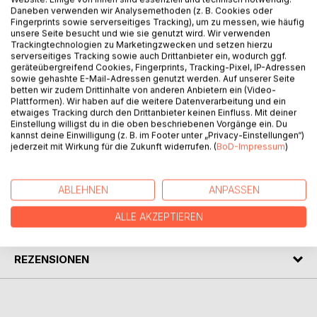
Daneben verwenden wir Analysemethoden (z. B. Cookies oder
Fingerprints sowie serverseitiges Tracking), um zu messen, wie häufig
BESCHREIBUNG
unsere Seite besucht und wie sie genutzt wird. Wir verwenden
Trackingtechnologien zu Marketingzwecken und setzen hierzu
serverseitiges Tracking sowie auch Drittanbieter ein, wodurch ggf.
Dieses Buch ist ein unverzichtbarer Begleiter für den
geräteübergreifend Cookies, Fingerprints, Tracking-Pixel, IP-Adressen
sowie gehashte E-Mail-Adressen genutzt werden. Auf unserer Seite
Wasserrettungsdienst an der Ostseeküste und gehört in
betten wir zudem Drittinhalte von anderen Anbietern ein (Video-
das Gepäck eines jeden Rettungsschwimmers. Neben
Plattformen). Wir haben auf die weitere Datenverarbeitung und ein
einem großen Anteil an Fachwissen für den
etwaiges Tracking durch den Drittanbieter keinen Einfluss. Mit deiner
Einstellung willigst du in die oben beschriebenen Vorgänge ein. Du
Wasserrettungsdienst sind darin auch viele Freizeittipps für
kannst deine Einwilligung (z. B. im Footer unter „Privacy-Einstellungen“)
die Zeit nach Wachschluss enthalten.
jederzeit mit Wirkung für die Zukunft widerrufen. (
BoD-Impressum
)
AUTOR/IN
ABLEHNEN
ANPASSEN
ALLE AKZEPTIEREN
PRESSESTIMMEN
REZENSIONEN