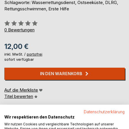
Schlagworte: Wasserrettungsdienst, Ostseeküste, DLRG,
Rettungsschwimmen, Erste Hilfe
Bewertung::
0%
0
Bewertungen
12,00 €
inkl. MwSt. /
portofrei
sofort verfügbar
IN DEN WARENKORB
Auf die Merkliste
Titel bewerten
Datenschutzerklärung
Wir respektieren den Datenschutz
Wir nutzen Cookies und vergleichbare Technologien auf unserer
Website. Einige von ihnen sind essenziell und technisch notwendig.