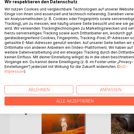
Was wollte eigentlich Zwingli? Über Luther ist so
Wir respektieren den Datenschutz
Aber was wollte eigentlich Zwingli?
Wir nutzen Cookies und vergleichbare Technologien auf unserer Website
Einige von ihnen sind essenziell und technisch notwendig. Daneben ver
Zwinglis Biografie und Theologie im Zeitraffer. Al
wir Analysemethoden (z. B. Cookies oder Fingerprints sowie serverseitig
immer wieder in die Geschichte und Theologie zurü
Tracking), um zu messen, wie häufig unsere Seite besucht und wie sie ge
etwas Raum.
wird. Wir verwenden Trackingtechnologien zu Marketingzwecken und se
hierzu serverseitiges Tracking sowie auch Drittanbieter ein, wodurch ggf.
geräteübergreifend Cookies, Fingerprints, Tracking-Pixel, IP-Adressen s
gehashte E-Mail-Adressen genutzt werden. Auf unserer Seite betten wir
Drittinhalte von anderen Anbietern ein (Video-Plattformen). Wir haben auf
WEITERE TITEL BEI
Bo
weitere Datenverarbeitung und ein etwaiges Tracking durch den Drittanbi
keinen Einfluss. Mit deiner Einstellung willigst du in die oben beschriebe
Vorgänge ein. Du kannst deine Einwilligung (z. B. im Footer unter „Privacy-
Einstellungen“) jederzeit mit Wirkung für die Zukunft widerrufen. (
BoD-
Impressum
)
ABLEHNEN
ANPASSEN
ALLE AKZEPTIEREN