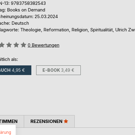
N-13: 9783758382543
lag: Books on Demand
cheinungsdatum: 25.03.2024
ache: Deutsch
agworte: Theologie, Reformation, Religion, Spiritualität, Ulrich Zwi
ertung::
0
Bewertungen
ltlich als:
BUCH
4,95 €
E-BOOK
3,49 €
TIMMEN
REZENSIONEN
lärung