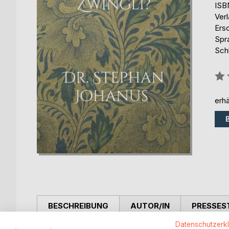
ISB
Ver
Ers
Spr
Schl
Bew
0%
erhä
BESCHREIBUNG
AUTOR/IN
PRESSES
Datenschutzerk