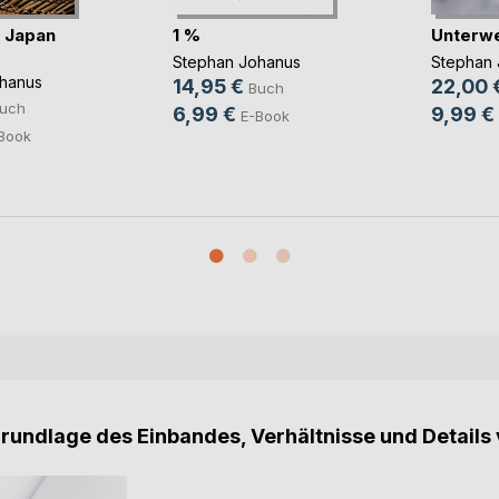
 Japan
1 %
Unterw
Stephan Johanus
Stephan 
hanus
14,95 €
22,00 
Buch
uch
6,99 €
9,99 €
E-Book
Book
Grundlage des Einbandes, Verhältnisse und Details 