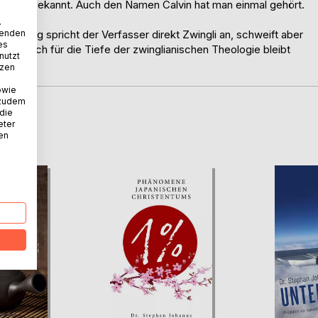
 einiges bekannt. Auch den Namen Calvin hat man einmal gehört.
.
wenden
s Monolog spricht der Verfasser direkt Zwingli an, schweift aber
es
ck. Auch für die Tiefe der zwinglianischen Theologie bleibt
nutzt
tzen
owie
 zudem
 die
D
eter
nen