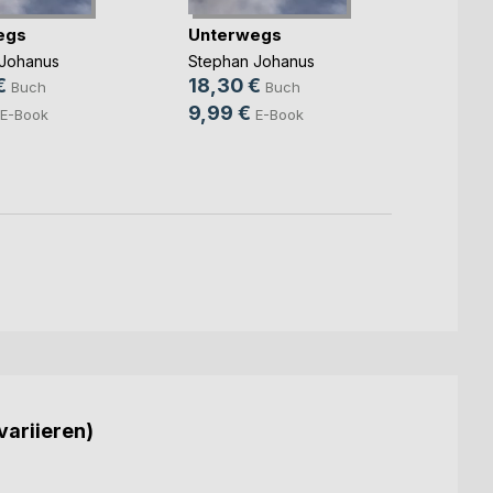
egs
Unterwegs
Unreg
Johanus
Stephan Johanus
A. Non
€
18,30 €
18,9
Buch
Buch
9,99 €
E-Book
E-Book
variieren)