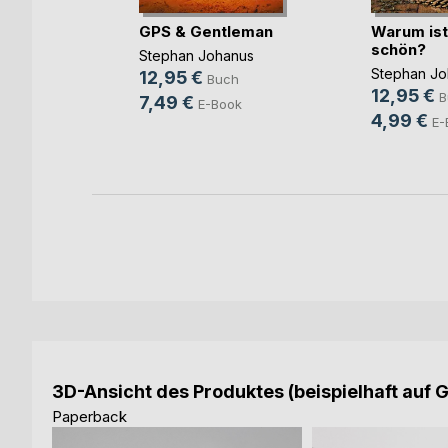
n
GPS & Gentleman
Warum ist
schön?
Stephan Johanus
Stephan Jo
ch
12,95 €
Buch
12,95 €
B
ook
7,49 €
E-Book
4,99 €
E-
3D-Ansicht des Produktes (beispielhaft auf 
Paperback