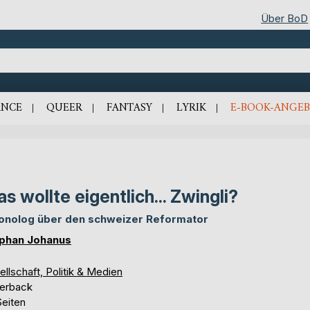
Über BoD
NCE
QUEER
FANTASY
LYRIK
E-BOOK-ANGEB
s wollte eigentlich... Zwingli?
onolog über den schweizer Reformator
phan Johanus
llschaft, Politik & Medien
erback
Seiten