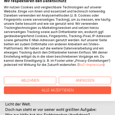
Wir respektieren den Datenschutz
Auf die Merkliste
Titel bewerten
Wir nutzen Cookies und vergleichbare Technologien auf unserer
Website. Einige von ihnen sind essenziell und technisch notwendig.
Daneben verwenden wir Analysemethoden (z. B. Cookies oder
Fingerprints sowie serverseitiges Tracking), um zu messen, wie häufig
unsere Seite besucht und wie sie genutzt wird. Wir verwenden
Trackingtechnologien zu Marketingzwecken und setzen hierzu
serverseitiges Tracking sowie auch Drittanbieter ein, wodurch ggf.
geräteübergreifend Cookies, Fingerprints, Tracking-Pixel, IP-Adressen
sowie gehashte E-Mail-Adressen genutzt werden. Auf unserer Seite
betten wir zudem Drittinhalte von anderen Anbietern ein (Video-
BESCHREIBUNG
Plattformen). Wir haben auf die weitere Datenverarbeitung und ein
etwaiges Tracking durch den Drittanbieter keinen Einfluss. Mit deiner
Einstellung willigst du in die oben beschriebenen Vorgänge ein. Du
Herr Olafson hat schon vieles erreicht in seinem Leben:
kannst deine Einwilligung (z. B. im Footer unter „Privacy-Einstellungen“)
jederzeit mit Wirkung für die Zukunft widerrufen. (
BoD-Impressum
)
Den 0,5ten Weltkrieg verhindert, Frühstück,
Mittagessen und Abendbrot erfunden
und das letzte Ahorn gesichtet. Er hat den Ayers Rock
ABLEHNEN
ANPASSEN
rot gestrichen und das Bernsteinzimmer versteckt.
Herr Olafson gilt bis heute noch als einer der größten
ALLE AKZEPTIEREN
Entdecker der Neuzeit.
In seinem ersten Lebensjahr entdeckte er bereits das
Licht der Welt.
Doch nun steht er vor seiner wohl größten Aufgabe:
Wer zur Hölle hat das Eichhörnchen überfahren?