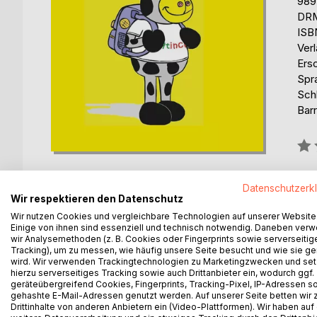
989
DRM
ISB
Ver
Ers
Spr
Sch
Barr
Bew
0%
erhä
Datenschutzerk
Wir respektieren den Datenschutz
Wir nutzen Cookies und vergleichbare Technologien auf unserer Website
Einige von ihnen sind essenziell und technisch notwendig. Daneben ver
wir Analysemethoden (z. B. Cookies oder Fingerprints sowie serverseitig
Tracking), um zu messen, wie häufig unsere Seite besucht und wie sie ge
wird. Wir verwenden Trackingtechnologien zu Marketingzwecken und se
BESCHREIBUNG
AUTOR/IN
PRESSES
hierzu serverseitiges Tracking sowie auch Drittanbieter ein, wodurch ggf.
geräteübergreifend Cookies, Fingerprints, Tracking-Pixel, IP-Adressen s
gehashte E-Mail-Adressen genutzt werden. Auf unserer Seite betten wir
Dies ist nach "Was sucht eine Kuh in Paris?" und 
Drittinhalte von anderen Anbietern ein (Video-Plattformen). Wir haben auf