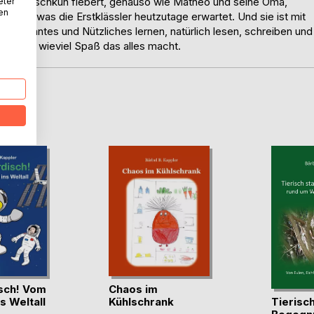
leine Plüschkuh fiebert, genauso wie Matheo und seine Oma,
eter
nen
f das, was die Erstklässler heutzutage erwartet. Und sie ist mit
teressantes und Nützliches lernen, natürlich lesen, schreiben und
lt - und wieviel Spaß das alles macht.
D
sch! Vom
Chaos im
Tierisc
ns Weltall
Kühlschrank