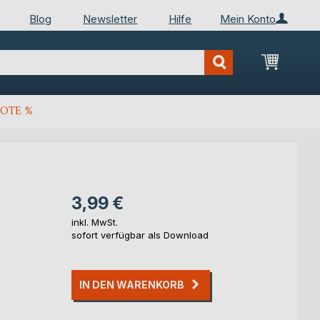
Blog
Newsletter
Hilfe
Mein Konto
Mein Wa
OTE %
3,99 €
inkl. MwSt.
sofort verfügbar als Download
IN DEN WARENKORB