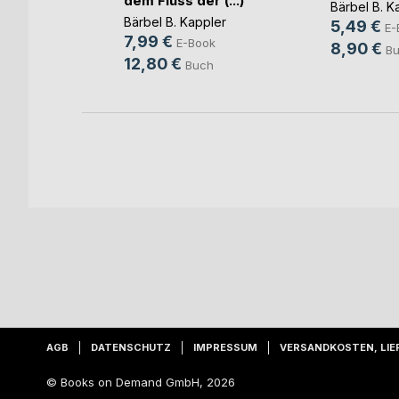
dem Fluss der (...)
mpf
Bärbel B. K
Bärbel B. Kappler
5,49 €
ok
E-
7,99 €
E-Book
8,90 €
ch
B
12,80 €
Buch
AGB
DATENSCHUTZ
IMPRESSUM
VERSANDKOSTEN, LIE
© Books on Demand GmbH, 2026