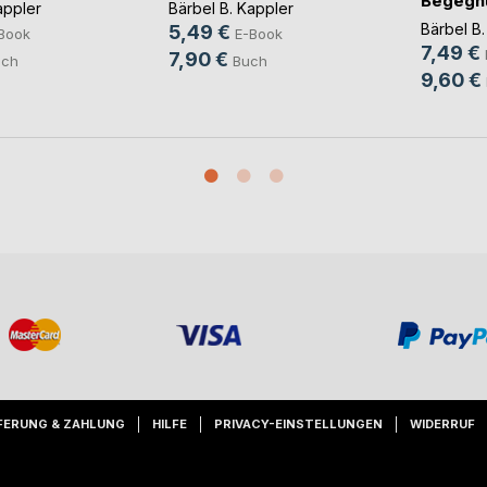
Begegn
appler
Bärbel B. Kappler
u(...)
Bärbel B.
5,49 €
Book
E-Book
7,49 €
7,90 €
uch
Buch
9,60 €
FERUNG & ZAHLUNG
HILFE
PRIVACY-EINSTELLUNGEN
WIDERRUF