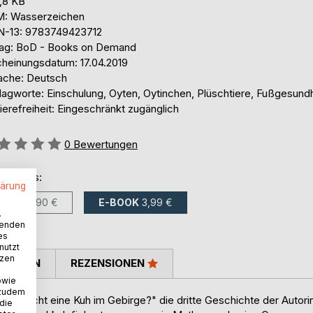
,8 KB
: Wasserzeichen
N-13: 9783749423712
lag: BoD - Books on Demand
cheinungsdatum: 17.04.2019
ache: Deutsch
lagworte: Einschulung, Oyten, Oytinchen, Plüschtiere, Fußgesundh
ierefreiheit: Eingeschränkt zugänglich
ertung::
0
Bewertungen
ltlich als:
lärung
BUCH
5,90 €
E-BOOK
3,99 €
.
wenden
es
nutzt
tzen
TIMMEN
REZENSIONEN
owie
 zudem
"Was sucht eine Kuh im Gebirge?" die dritte Geschichte der Autori
 die