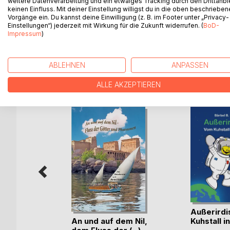
über Oytinchen. Die liebenswerte, warmherzige k
weitere Datenverarbeitung und ein etwaiges Tracking durch den Drittanbi
keinen Einfluss. Mit deiner Einstellung willigst du in die oben beschriebe
Matheos Einschulung entgegen. Sie ist gespannt au
Vorgänge ein. Du kannst deine Einwilligung (z. B. im Footer unter „Privacy-
dabei, wenn die Kinder auf lustige Weise Neues, In
Einstellungen“) jederzeit mit Wirkung für die Zukunft widerrufen. (
BoD-
rechnen, aber z.B. auch, wie man sich gesund erhä
Impressum
)
ABLEHNEN
ANPASSEN
WEITERE TITEL BEI
Bo
ALLE AKZEPTIEREN
mmer
Außerirdi
An und auf dem Nil,
Kuhstall i