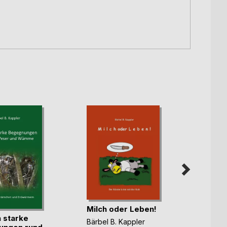
Milch oder Leben!
Was s
h starke
am M
Bärbel B. Kappler