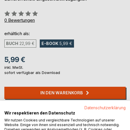
Bewertung::
0%
0
Bewertungen
erhältlich als:
BUCH
22,99 €
E-BOOK
5,99 €
5,99 €
inkl. MwSt.
sofort verfügbar als Download
IN DEN WARENKORB
Datenschutzerklärung
Auf die Merkliste
Wir respektieren den Datenschutz
Titel bewerten
Wir nutzen Cookies und vergleichbare Technologien auf unserer
Website. Einige von ihnen sind essenziell und technisch notwendig.
Daneben verwenden wir Analysemethoden (z. B. Cookies oder