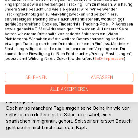
Fingerprints sowie serverseitiges Tracking), um zu messen, wie häufig
unsere Seite besucht und wie sie genutzt wird. Wir verwenden
Trackingtechnologien zu Marketingzwecken und setzen hierzu
serverseitiges Tracking sowie auch Drittanbieter ein, wodurch ggf.
geräteübergreifend Cookies, Fingerprints, Tracking-Pixel, IP-Adressen
sowie gehashte E-Mail-Adressen genutzt werden. Auf unserer Seite
BESCHREIBUNG
betten wir zudem Drittinhalte von anderen Anbietern ein (Video-
Plattformen). Wir haben auf die weitere Datenverarbeitung und ein
etwaiges Tracking durch den Drittanbieter keinen Einfluss. Mit deiner
Einstellung willigst du in die oben beschriebenen Vorgänge ein. Du
Nikolai Archipov ist verheiratet und eigentlich ziemlich
kannst deine Einwilligung (z. B. im Footer unter „Privacy-Einstellungen“)
beschäftigt mit seiner zunehmend erfolgreichen Karriere.
jederzeit mit Wirkung für die Zukunft widerrufen. (
BoD-Impressum
)
Als wesentliche Führungsperson trägt er eine große
Verantwortung in seinen Projekten und nicht zuletzt
aufgrund seines hartnäckigen Charakters gelingt es ihm
ABLEHNEN
ANPASSEN
immer wieder neue Herausforderungen zu meistern. Wenn
seine Arbeit es doch einmal zulässt, verlässt er Nürnberg
ALLE AKZEPTIEREN
für ein paar Tage, um seinem Hobby, dem Jagen,
nachzugehen.
Doch an so manchem Tage tragen seine Beine ihn wie von
selbst in den duftenden Le Salon, der Isabel, einer
spanischen Immigrantin, gehört. Seit seinem ersten Besuch
geht sie ihm nicht mehr aus dem Kopf.