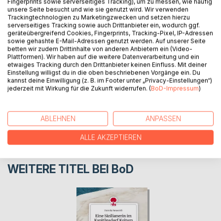
Fingerprints sowie serverseitiges Tracking), um zu messen, wie häufig
unsere Seite besucht und wie sie genutzt wird. Wir verwenden
Manchmal muss man einfach weg, egal wo hin,
Trackingtechnologien zu Marketingzwecken und setzen hierzu
Hauptsache Sylt...
serverseitiges Tracking sowie auch Drittanbieter ein, wodurch ggf.
geräteübergreifend Cookies, Fingerprints, Tracking-Pixel, IP-Adressen
sowie gehashte E-Mail-Adressen genutzt werden. Auf unserer Seite
betten wir zudem Drittinhalte von anderen Anbietern ein (Video-
AUTOR/IN
Plattformen). Wir haben auf die weitere Datenverarbeitung und ein
etwaiges Tracking durch den Drittanbieter keinen Einfluss. Mit deiner
Einstellung willigst du in die oben beschriebenen Vorgänge ein. Du
PRESSESTIMMEN
kannst deine Einwilligung (z. B. im Footer unter „Privacy-Einstellungen“)
jederzeit mit Wirkung für die Zukunft widerrufen. (
BoD-Impressum
)
REZENSIONEN
ABLEHNEN
ANPASSEN
ALLE AKZEPTIEREN
WEITERE TITEL BEI
BoD