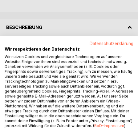
BESCHREIBUNG
Datenschutzerklärung
Das vorliegende Buch ist gewissermaßen eine
Wir respektieren den Datenschutz
unausgesprochene Hommage an meinen Vater zu seinem
Wir nutzen Cookies und vergleichbare Technologien auf unserer
75. Geburtstag. Er hatte seit jeher feste Leitlinien im
Website. Einige von ihnen sind essenziell und technisch notwendig.
Leben, von denen er nicht so leicht abwich. Sein
Daneben verwenden wir Analysemethoden (z. B. Cookies oder
unerschütterlicher Glaube, seine konsequente
Fingerprints sowie serverseitiges Tracking), um zu messen, wie häufig
unsere Seite besucht und wie sie genutzt wird. Wir verwenden
Erziehungshaltung, aber auch seine oft nachdenkliche, über
Trackingtechnologien zu Marketingzwecken und setzen hierzu
die richtige Lebensgestaltung sinnierende Art haben mich
serverseitiges Tracking sowie auch Drittanbieter ein, wodurch ggf.
immer beeindruckt. Bei aller Themenvielfalt der Vorträge
geräteübergreifend Cookies, Fingerprints, Tracking-Pixel, IP-Adressen
lassen sich doch vielfach ähnliche Leitprinzipien in seinem
sowie gehashte E-Mail-Adressen genutzt werden. Auf unserer Seite
betten wir zudem Drittinhalte von anderen Anbietern ein (Video-
Denken feststellen.
Plattformen). Wir haben auf die weitere Datenverarbeitung und ein
Als ich eines Tages bemerkte, wie schwer es ihm fiel,
etwaiges Tracking durch den Drittanbieter keinen Einfluss. Mit deiner
seine Reden, die er vor dem Stefanuskreis gehalten hatte,
Einstellung willigst du in die oben beschriebenen Vorgänge ein. Du
kannst deine Einwilligung (z. B. im Footer unter „Privacy-Einstellungen“)
zu entsorgen, habe ich den Entschluss zu der vorliegenden
jederzeit mit Wirkung für die Zukunft widerrufen. (
BoD-Impressum
)
Sammlung gefasst. Vielleicht können ja einige der
Gedanken, die meinem Vater am Herzen lagen, auch für