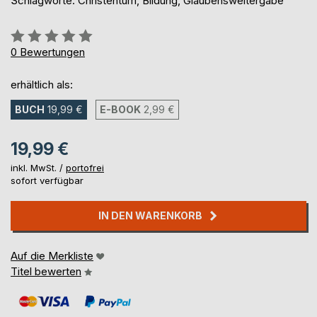
Schlagworte: Christentum, Bildung, Glaubensweitergabe
Bewertung::
0%
0
Bewertungen
erhältlich als:
BUCH
19,99 €
E-BOOK
2,99 €
19,99 €
inkl. MwSt. /
portofrei
sofort verfügbar
IN DEN WARENKORB
Auf die Merkliste
Titel bewerten