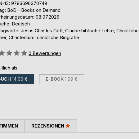
N-13: 9783696370749
lag: BoD - Books on Demand
cheinungsdatum: 08.07.2026
ache: Deutsch
agworte: Jesus Christus Gott, Glaube biblische Lehre, Christliche
er, Christentum, christliche Biografie
ertung::
0
Bewertungen
ltlich als:
BUCH
14,00 €
E-BOOK
1,99 €
TIMMEN
REZENSIONEN