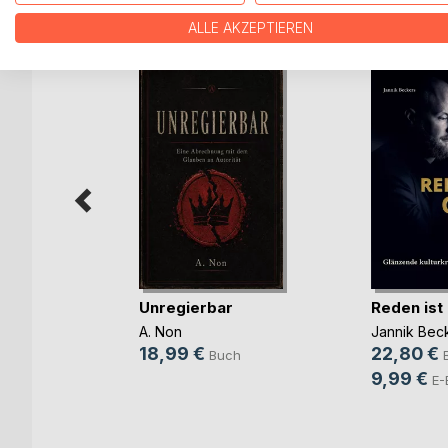
WEITERE TITEL BEI
Bo
ALLE AKZEPTIEREN
Unregierbar
Reden ist
ift zum
 Di(...)
A. Non
Jannik Bec
(Hrsg.)
18,99 €
22,80 €
Buch
9,99 €
h
E-
ok