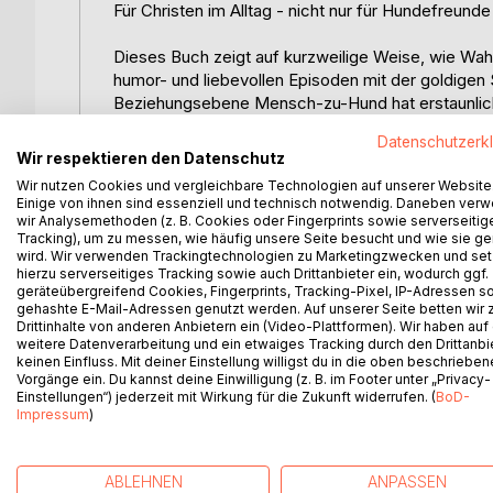
Für Christen im Alltag - nicht nur für Hundefreunde
Dieses Buch zeigt auf kurzweilige Weise, wie Wahr
humor- und liebevollen Episoden mit der goldige
Beziehungsebene Mensch-zu-Hund hat erstaunlich
zentrale Aussagen der Bibel verständlicher und gre
Datenschutzerk
Wir respektieren den Datenschutz
Im Mittelpunkt stehen die grundlegenden Lehren d
Wir nutzen Cookies und vergleichbare Technologien auf unserer Website
Dankbarkeit, Treue und Fürsorge, Vertrauen und G
Einige von ihnen sind essenziell und technisch notwendig. Daneben ver
ewige Leben. Zahlreiche Bibelverse und biblische
wir Analysemethoden (z. B. Cookies oder Fingerprints sowie serverseitig
Tracking), um zu messen, wie häufig unsere Seite besucht und wie sie ge
dazu ein, Gottes Wesen besser kennenzulernen und
wird. Wir verwenden Trackingtechnologien zu Marketingzwecken und se
dem Alltag helfen dabei, geistliche Wahrheiten nic
hierzu serverseitiges Tracking sowie auch Drittanbieter ein, wodurch ggf.
deutlich: Christlicher Glaube ist keine Theorie, s
geräteübergreifend Cookies, Fingerprints, Tracking-Pixel, IP-Adressen s
gehashte E-Mail-Adressen genutzt werden. Auf unserer Seite betten wir
verändert.
Drittinhalte von anderen Anbietern ein (Video-Plattformen). Wir haben auf
weitere Datenverarbeitung und ein etwaiges Tracking durch den Drittanbi
Eine warmherzige und zugleich tiefgehende Lektür
keinen Einfluss. Mit deiner Einstellung willigst du in die oben beschriebe
Gott und für alle, die biblische Lehre lebensnah
Vorgänge ein. Du kannst deine Einwilligung (z. B. im Footer unter „Privacy-
Einstellungen“) jederzeit mit Wirkung für die Zukunft widerrufen. (
BoD-
Hunden.
Impressum
)
ABLEHNEN
ANPASSEN