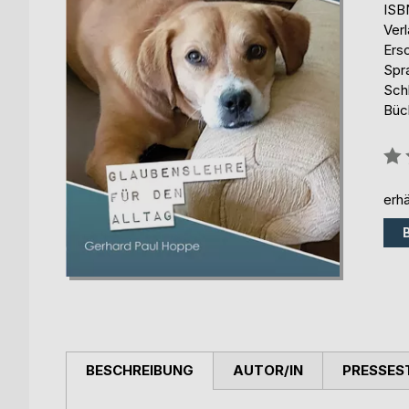
ISB
Ver
Ers
Spr
Schl
Büch
Bew
0%
erhä
BESCHREIBUNG
AUTOR/IN
PRESSES