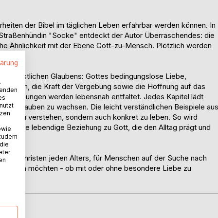
heiten der Bibel im täglichen Leben erfahrbar werden können. In
n Straßenhündin "Socke" entdeckt der Autor Überraschendes: die
e Ähnlichkeit mit der Ebene Gott-zu-Mensch. Plötzlich werden
ifbarer.
lärung
es christlichen Glaubens: Gottes bedingungslose Liebe,
.
ehorsam, die Kraft der Vergebung sowie die Hoffnung auf das
wenden
 Verheißungen werden lebensnah entfaltet. Jedes Kapitel lädt
es
nutzt
 im Glauben zu wachsen. Die leicht verständlichen Beispiele au
tzen
ht nur zu verstehen, sondern auch konkret zu leben. So wird
ondern eine lebendige Beziehung zu Gott, die den Alltag prägt und
owie
 zudem
 die
eter
e für Christen jeden Alters, für Menschen auf der Suche nach
nen
 entdecken möchten - ob mit oder ohne besondere Liebe zu