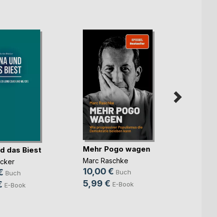
Mehr Pogo wagen
d das Biest
Trotz
Marc Raschke
ücker
Dr. med
10,00 €
Wiega
€
Buch
Buch
11,99
5,99 €
€
E-Book
E-Book
7,99