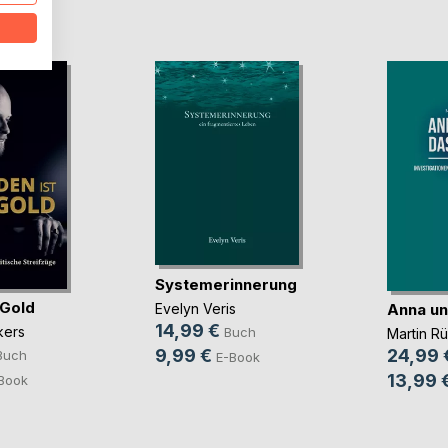
D
Systemerinnerung
 Gold
Anna un
Evelyn Veris
14,99 €
kers
Buch
Martin R
9,99 €
24,99 
Buch
E-Book
13,99 
Book