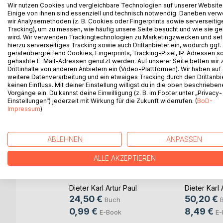
hätte doch sein können, uns hinzugeben doch eige
Wir nutzen Cookies und vergleichbare Technologien auf unserer Website
Einige von ihnen sind essenziell und technisch notwendig. Daneben ver
rechnen können, um dennoch in Tagträumen Trost u
wir Analysemethoden (z. B. Cookies oder Fingerprints sowie serverseitig
denen wir im Traum gern das Wunder erleben würd
Tracking), um zu messen, wie häufig unsere Seite besucht und wie sie ge
geschehen doch noch Wunder, an die wir nicht me
wird. Wir verwenden Trackingtechnologien zu Marketingzwecken und se
hierzu serverseitiges Tracking sowie auch Drittanbieter ein, wodurch ggf.
geräteübergreifend Cookies, Fingerprints, Tracking-Pixel, IP-Adressen s
gehashte E-Mail-Adressen genutzt werden. Auf unserer Seite betten wir
Drittinhalte von anderen Anbietern ein (Video-Plattformen). Wir haben auf
WEITERE TITEL BEI
Bo
weitere Datenverarbeitung und ein etwaiges Tracking durch den Drittanbi
keinen Einfluss. Mit deiner Einstellung willigst du in die oben beschriebe
Vorgänge ein. Du kannst deine Einwilligung (z. B. im Footer unter „Privacy-
Einstellungen“) jederzeit mit Wirkung für die Zukunft widerrufen. (
BoD-
Impressum
)
ABLEHNEN
ANPASSEN
ALLE AKZEPTIEREN
Die Freiheit von der
Sternschn
Zeit
den Geist
Dieter Karl Artur Paul
Dieter Karl 
24,50 €
50,20 €
Buch
0,99 €
8,49 €
E-Book
E-