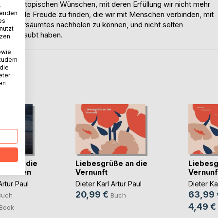
ntlich utopischen Wünschen, mit deren Erfüllung wir nicht mehr
.
wenden
nd stille Freude zu finden, die wir mit Menschen verbinden, mit
es
en, Versäumtes nachholen zu können, und nicht selten
nutzt
hr geglaubt haben.
tzen
owie
 zudem
 die
D
eter
nen
uppen die
Liebesgrüße an die
Liebesg
 erhellen
Vernunft
Vernunf
Artur Paul
Dieter Karl Artur Paul
Dieter Ka
20,99 €
63,99 
Buch
Buch
4,49 €
Book