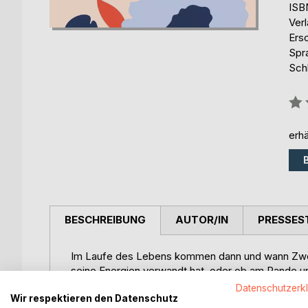
ISB
Ver
Ers
Spr
Sch
Bew
0%
erhä
BESCHREIBUNG
AUTOR/IN
PRESSES
Im Laufe des Lebens kommen dann und wann Zweif
seine Energien verwandt hat, oder ob am Rande u
Beachtung, Hinwendung oder Einfühlsamkeit viel 
Datenschutzerk
So einfach nachholen lässt sich das dann zwar nic
Wir respektieren den Datenschutz