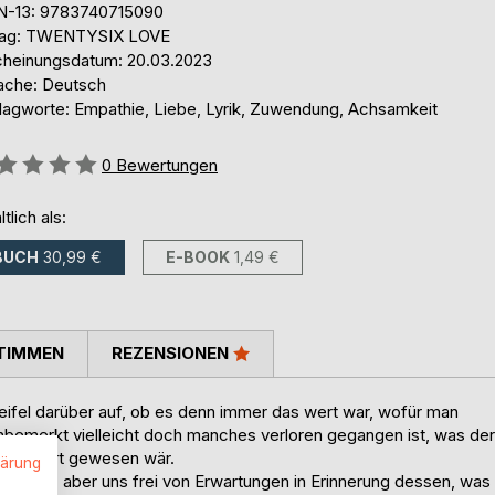
N-13: 9783740715090
lag: TWENTYSIX LOVE
cheinungsdatum: 20.03.2023
ache: Deutsch
lagworte: Empathie, Liebe, Lyrik, Zuwendung, Achsamkeit
ertung::
0
Bewertungen
ltlich als:
BUCH
30,99 €
E-BOOK
1,49 €
TIMMEN
REZENSIONEN
el darüber auf, ob es denn immer das wert war, wofür man
nbemerkt vielleicht doch manches verloren gegangen ist, was der
eher wert gewesen wär.
lärung
ht mehr, aber uns frei von Erwartungen in Erinnerung dessen, was