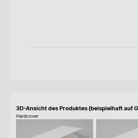
antik
Irrtümer
ok
3D-Ansicht des Produktes (beispielhaft auf 
Hardcover