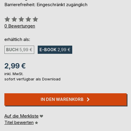
Barrierefreiheit: Eingeschränkt zugänglich
Bewertung::
0%
0
Bewertungen
erhältlich als:
BUCH
5,99 €
E-BOOK
2,99 €
2,99 €
inkl. MwSt.
sofort verfügbar als Download
IN DEN WARENKORB
Auf die Merkliste
Titel bewerten