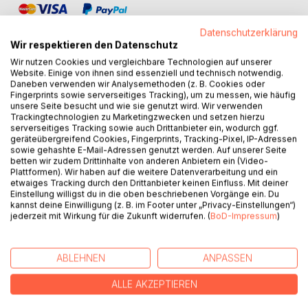
Datenschutzerklärung
Wir respektieren den Datenschutz
Wir nutzen Cookies und vergleichbare Technologien auf unserer
Website. Einige von ihnen sind essenziell und technisch notwendig.
BESCHREIBUNG
Daneben verwenden wir Analysemethoden (z. B. Cookies oder
Fingerprints sowie serverseitiges Tracking), um zu messen, wie häufig
unsere Seite besucht und wie sie genutzt wird. Wir verwenden
Trackingtechnologien zu Marketingzwecken und setzen hierzu
Fragte mich jemand nach meinem Glauben, antwortete ich
serverseitiges Tracking sowie auch Drittanbieter ein, wodurch ggf.
immer: Was habe ich mit Gott zu tun? Ich bin ausgemachter
geräteübergreifend Cookies, Fingerprints, Tracking-Pixel, IP-Adressen
sowie gehashte E-Mail-Adressen genutzt werden. Auf unserer Seite
Atheist!
betten wir zudem Drittinhalte von anderen Anbietern ein (Video-
Plattformen). Wir haben auf die weitere Datenverarbeitung und ein
Mit erlebten sexuellen Missbrauch im Gepäck war dies
etwaiges Tracking durch den Drittanbieter keinen Einfluss. Mit deiner
Einstellung willigst du in die oben beschriebenen Vorgänge ein. Du
meine Einstellung gegenüber Gott.
kannst deine Einwilligung (z. B. im Footer unter „Privacy-Einstellungen“)
jederzeit mit Wirkung für die Zukunft widerrufen. (
BoD-Impressum
)
Durch einen Suizidversuch und anschließendem
Nahtoderlebnis musste ich zwangsläufig meine Einstellung
überdenken. Dabei lernte ich meinen Schutzengel kennen.
ABLEHNEN
ANPASSEN
Ich nannte ihn spontan Jonas. Doch er ließ mich nicht in
den Himmel. "Ich sei noch nicht soweit," raunte er.
ALLE AKZEPTIEREN