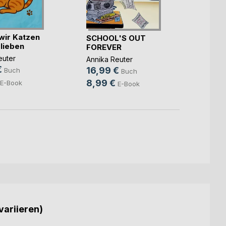
Im Wo
deine
ir Katzen
SCHOOL'S OUT
 lieben
FOREVER
Anna R
27,9
euter
Annika Reuter
€
13,9
16,99 €
Buch
Buch
8,99 €
E-Book
E-Book
variieren)