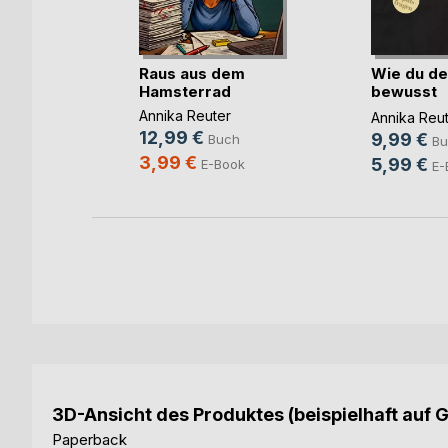
nserer
Raus aus dem
Wie du de
Hamsterrad
bewusst
abschlies(.
Annika Reuter
Annika Reu
12,99 €
9,99 €
ch
Buch
Bu
3,99 €
5,99 €
ok
E-Book
E-
3D-Ansicht des Produktes (beispielhaft auf 
Paperback