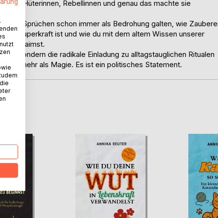
lärung
rinnen, Hüterinnen, Rebellinnen und genau das machte sie
.
 klugen Sprüchen schon immer als Bedrohung galten, wie Zaubere
wenden
ine Superkraft ist und wie du mit dem altem Wissen unserer
es
eit reclaimst.
nutzt
tzen
ch, sondern die radikale Einladung zu alltagstauglichen Ritualen
 ist mehr als Magie. Es ist ein politisches Statement.
owie
 zudem
 die
eter
nen
D