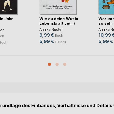
in Jahr
Wie du deine Wut in
Warum w
Lebenskraft ve(...)
so sehr
..)
Annika Reuter
Annika R
ter
9,99 €
10,99 
Buch
ch
5,99 €
5,99 €
E-Book
Book
Grundlage des Einbandes, Verhältnisse und Details 