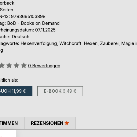
erback
 Seiten
N-13: 9783695103898
lag: BoD - Books on Demand
cheinungsdatum: 07.11.2025
ache: Deutsch
lagworte: Hexenverfolgung, Witchcraft, Hexen, Zauberei, Magie 
ag
ertung::
0
Bewertungen
ltlich als:
BUCH
11,99 €
E-BOOK
6,49 €
TIMMEN
REZENSIONEN