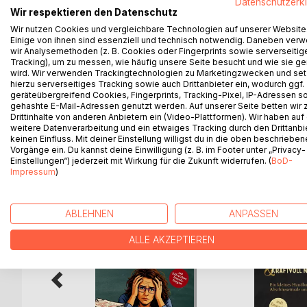
Datenschutzerk
Hexen waren nie nur Magierinnen. Sie waren Heile
Wir respektieren den Datenschutz
gefährlich.
Wir nutzen Cookies und vergleichbare Technologien auf unserer Website
Du lernst, warum Frauen mit Kräutern, Katzen und
Einige von ihnen sind essenziell und technisch notwendig. Daneben ver
und Trauma zusammenhängen, warum dein Zyklus e
wir Analysemethoden (z. B. Cookies oder Fingerprints sowie serverseitig
Ahninnen deinen Alltag verzauberst und deine Freih
Tracking), um zu messen, wie häufig unsere Seite besucht und wie sie ge
wird. Wir verwenden Trackingtechnologien zu Marketingzwecken und se
Was du von Hexen lernen kannst ist kein Märchenbu
hierzu serverseitiges Tracking sowie auch Drittanbieter ein, wodurch ggf.
und weiblicher Selbstermächtigung. Denn Hexe-Sein
geräteübergreifend Cookies, Fingerprints, Tracking-Pixel, IP-Adressen s
gehashte E-Mail-Adressen genutzt werden. Auf unserer Seite betten wir
Drittinhalte von anderen Anbietern ein (Video-Plattformen). Wir haben auf
weitere Datenverarbeitung und ein etwaiges Tracking durch den Drittanbi
keinen Einfluss. Mit deiner Einstellung willigst du in die oben beschriebe
WEITERE TITEL BEI
Bo
Vorgänge ein. Du kannst deine Einwilligung (z. B. im Footer unter „Privacy-
Einstellungen“) jederzeit mit Wirkung für die Zukunft widerrufen. (
BoD-
Impressum
)
ABLEHNEN
ANPASSEN
ALLE AKZEPTIEREN