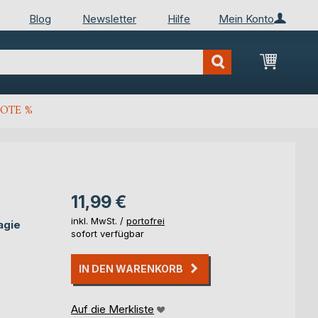
Blog
Newsletter
Hilfe
Mein Konto
Mein Wa
OTE %
11,99 €
inkl. MwSt. /
portofrei
agie
sofort verfügbar
IN DEN WARENKORB
Auf die Merkliste