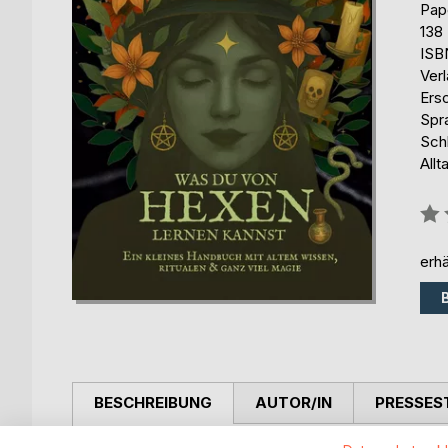
Pap
138
ISB
Ver
Ers
Spr
Sch
Allt
Bew
0%
erhä
BESCHREIBUNG
AUTOR/IN
PRESSES