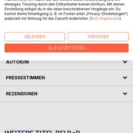
Reise- und Romanschriftsteller.
etwaiges Tracking durch den Drittanbieter keinen Einfluss. Mit deiner
Einstellung willigst du in die oben beschriebenen Vorgänge ein. Du
Viele seiner Werke erschienen als sogenannte
kannst deine Einwilligung (z. B. im Footer unter „Privacy-Einstellungen“)
jederzeit mit Wirkung für die Zukunft widerrufen. (
BoD-Impressum
)
Groschenromane in kleinen Formaten von 50 bis 100
Seiten, die zudem reich illustriert waren.
ABLEHNEN
ANPASSEN
Wachenhusens Sozialroman "Was die Straße verschlingt"
erschien 1882.
ALLE AKZEPTIEREN
AUTOR/IN
PRESSESTIMMEN
REZENSIONEN