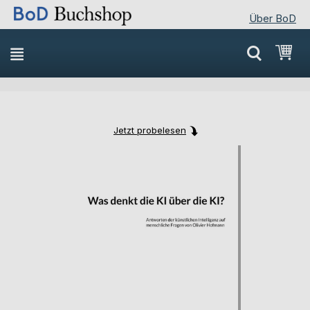
Über BoD
Direkt
Mei
zum
Inhalt
Jetzt probelesen
Skip
Skip
to
to
the
the
end
beginning
of
of
the
the
images
images
gallery
gallery