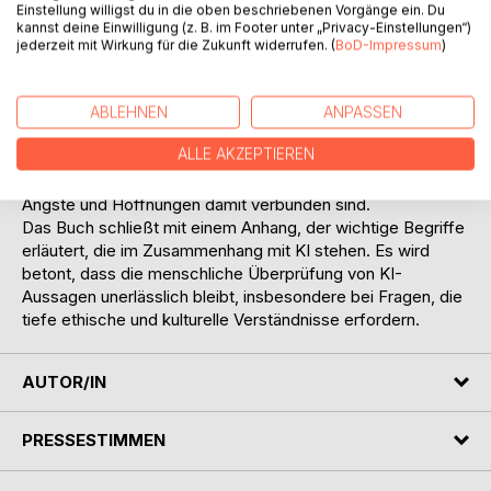
Einstellung willigst du in die oben beschriebenen Vorgänge ein. Du
sind, und diskutiert mögliche regulatorische Maßnahmen.
kannst deine Einwilligung (z. B. im Footer unter „Privacy-Einstellungen“)
5. KI und Fake News: Die Rolle der KI bei der Erzeugung
jederzeit mit Wirkung für die Zukunft widerrufen. (
BoD-Impressum
)
und Verbreitung von Falschinformationen wird untersucht,
sowie ihre Fähigkeiten, echte von gefälschten
Informationen zu unterscheiden.
ABLEHNEN
ANPASSEN
6. KI und der Mensch: Abschließend wird die Beziehung
ALLE AKZEPTIEREN
zwischen KI und Mensch betrachtet, wie KI unsere
Wahrnehmung von Technologie beeinflusst und welche
Ängste und Hoffnungen damit verbunden sind.
Das Buch schließt mit einem Anhang, der wichtige Begriffe
erläutert, die im Zusammenhang mit KI stehen. Es wird
betont, dass die menschliche Überprüfung von KI-
Aussagen unerlässlich bleibt, insbesondere bei Fragen, die
tiefe ethische und kulturelle Verständnisse erfordern.
AUTOR/IN
PRESSESTIMMEN