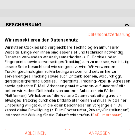
BESCHREIBUNG
Datenschutzerklärung
Wir respektieren den Datenschutz
Eine Frühgeburt. Ein Verlust, der bleibt. Ein Körper im
Wir nutzen Cookies und vergleichbare Technologien auf unserer
Ausnahmezustand.
Website. Einige von ihnen sind essenziell und technisch notwendig.
Daneben verwenden wir Analysemethoden (z. B. Cookies oder
Als eine medizinische Komplikation alles infrage stellt, wird
Fingerprints sowie serverseitiges Tracking), um zu messen, wie häufig
unsere Seite besucht und wie sie genutzt wird. Wir verwenden
der eigene Körper zum Mittelpunkt einer leisen,
Trackingtechnologien zu Marketingzwecken und setzen hierzu
existenziellen Auseinandersetzung. Zwischen
serverseitiges Tracking sowie auch Drittanbieter ein, wodurch ggf.
Operationssaal und Wartezimmer entsteht eine Chronik des
geräteübergreifend Cookies, Fingerprints, Tracking-Pixel, IP-Adressen
Aushaltens, des Weitergehens und des bewussten
sowie gehashte E-Mail-Adressen genutzt werden. Auf unserer Seite
betten wir zudem Drittinhalte von anderen Anbietern ein (Video-
Neubeginns.
Plattformen). Wir haben auf die weitere Datenverarbeitung und ein
etwaiges Tracking durch den Drittanbieter keinen Einfluss. Mit deiner
Dieser autobiografischer Roman erzählt nicht von Wundern.
Einstellung willigst du in die oben beschriebenen Vorgänge ein. Du
kannst deine Einwilligung (z. B. im Footer unter „Privacy-Einstellungen“)
Sie erzählt von Stabilität.
jederzeit mit Wirkung für die Zukunft widerrufen. (
BoD-Impressum
)
Von dem, was bleibt, wenn Angst leiser wird.
Wenn Narben sich schließen.
Und wenn ein Mensch lernt, mit dem eigenen Körper zu
ABLEHNEN
ANPASSEN