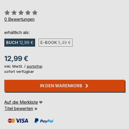
Bewertung::
0%
0
Bewertungen
erhältlich als:
BUCH
12,99 €
E-BOOK
5,49 €
12,99 €
inkl. MwSt. /
portofrei
sofort verfügbar
IN DEN WARENKORB
Auf die Merkliste
Titel bewerten