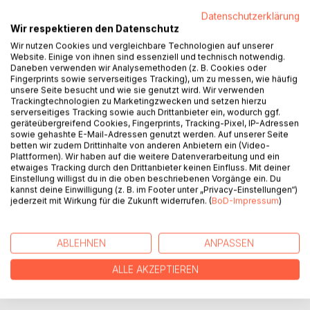
Datenschutzerklärung
In unserer Gesellschaft existieren Normen. Alles ist
Wir respektieren den Datenschutz
durchgetaktet. Wir durchlaufen die Kindheit mit Schule und
Wir nutzen Cookies und vergleichbare Technologien auf unserer
Bildung. Wir streben nach Perfektion im Job und im
Website. Einige von ihnen sind essenziell und technisch notwendig.
Privatleben. Das Ende bleibt meist ein Tabuthema.
Daneben verwenden wir Analysemethoden (z. B. Cookies oder
Doch irgendwann klopft auch bei uns der Lebensabend an.
Fingerprints sowie serverseitiges Tracking), um zu messen, wie häufig
Blumige Werbeversprechen verklären die Wahrheit,
unsere Seite besucht und wie sie genutzt wird. Wir verwenden
Trackingtechnologien zu Marketingzwecken und setzen hierzu
suggerieren uns Unverwundbarkeit.
serverseitiges Tracking sowie auch Drittanbieter ein, wodurch ggf.
Doch das sind wir nicht! Die eigenen vier Wände sind
geräteübergreifend Cookies, Fingerprints, Tracking-Pixel, IP-Adressen
unsere Burg. Danach bleibt oftmals nur das Heim und die
sowie gehashte E-Mail-Adressen genutzt werden. Auf unserer Seite
betten wir zudem Drittinhalte von anderen Anbietern ein (Video-
Rückkehr zu unumstößlichen Normen. Spätestens jetzt
Plattformen). Wir haben auf die weitere Datenverarbeitung und ein
stellen wir uns die Frage: Was bleibt mir?
etwaiges Tracking durch den Drittanbieter keinen Einfluss. Mit deiner
Einstellung willigst du in die oben beschriebenen Vorgänge ein. Du
kannst deine Einwilligung (z. B. im Footer unter „Privacy-Einstellungen“)
jederzeit mit Wirkung für die Zukunft widerrufen. (
BoD-Impressum
)
AUTOR/IN
PRESSESTIMMEN
ABLEHNEN
ANPASSEN
ALLE AKZEPTIEREN
REZENSIONEN