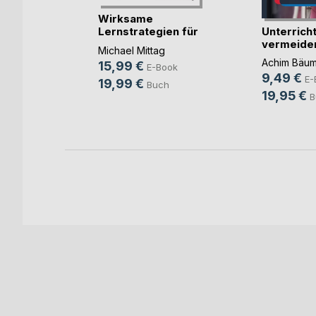
Wirksame
Unterrich
Lernstrategien für
vermeide
Aufmer(...)
in andere
Michael Mittag
Lernen mö(
en
Achim Bäum
15,99 €
E-Book
9,49 €
r-Amsler
E-
19,99 €
Buch
19,95 €
ok
B
h