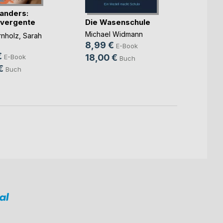
 anders:
Die Wasenschule
ivergente
Susul
Michael Widmann
nholz
,
Sarah
Freu
8,99 €
E-Book
€
Alina L
18,00 €
E-Book
Buch
3,49
€
Buch
6,00