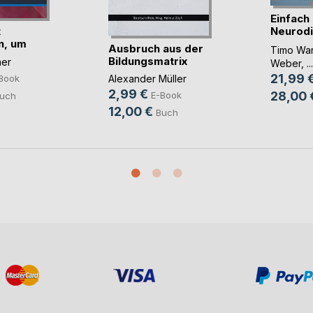
Einfach
t
Neurod
n, um
Ki(...)
Ausbruch aus der
Timo War
...)
Bildungsmatrix
er
Weber
, ...
21,99 
Alexander Müller
Book
2,99 €
28,00 
E-Book
uch
12,00 €
Buch