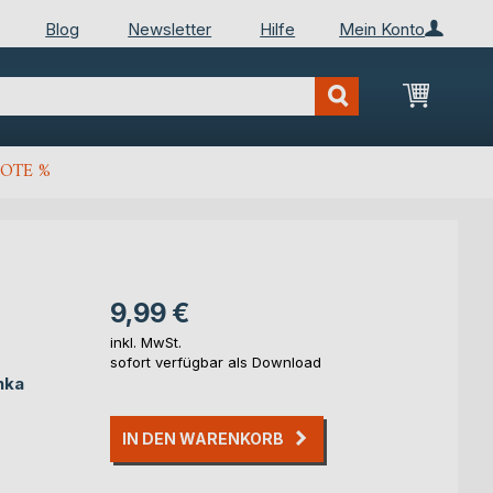
Blog
Newsletter
Hilfe
Mein Konto
Mein Wa
OTE %
9,99 €
inkl. MwSt.
sofort verfügbar als Download
nka
IN DEN WARENKORB