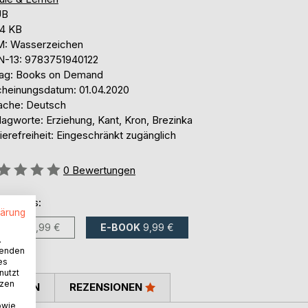
UB
,4 KB
: Wasserzeichen
N-13: 9783751940122
lag: Books on Demand
cheinungsdatum: 01.04.2020
ache: Deutsch
agworte: Erziehung, Kant, Kron, Brezinka
ierefreiheit: Eingeschränkt zugänglich
ertung::
0
Bewertungen
ltlich als:
lärung
BUCH
12,99 €
E-BOOK
9,99 €
.
wenden
es
nutzt
tzen
TIMMEN
REZENSIONEN
owie