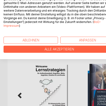
gehashte E-Mail-Adressen genutzt werden. Auf unserer Seite betten wir
Wie lässt sich der Begriff "Erziehung" heute def
Drittinhalte von anderen Anbietern ein (Video-Plattformen). Wir haben auf
"Grundbegriffe der Erziehungswissenschaft" ents
weitere Datenverarbeitung und ein etwaiges Tracking durch den Drittanbi
keinen Einfluss. Mit deiner Einstellung willigst du in die oben beschriebe
Erziehung" (Note 1). Nach der Vorstellung der be
Vorgänge ein. Du kannst deine Einwilligung (z. B. im Footer unter „Privacy-
Friedrich Kron erfolgt ein ausführlicher Vergleich
Einstellungen“) jederzeit mit Wirkung für die Zukunft widerrufen. (
BoD-
Würdigung der Begriffsbestimmungen. Den Abschlus
Impressum
)
Weiterentwicklung des Erziehungsbegriffs.
ABLEHNEN
ANPASSEN
ALLE AKZEPTIEREN
WEITERE TITEL BEI
Bo