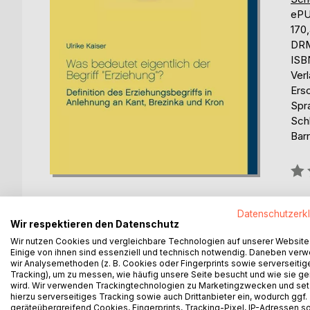
eP
170
DRM
ISB
Ver
Ers
Spr
Schl
Barr
Bew
0%
erhä
Datenschutzerk
Wir respektieren den Datenschutz
Wir nutzen Cookies und vergleichbare Technologien auf unserer Website
Einige von ihnen sind essenziell und technisch notwendig. Daneben ver
wir Analysemethoden (z. B. Cookies oder Fingerprints sowie serverseitig
Tracking), um zu messen, wie häufig unsere Seite besucht und wie sie ge
wird. Wir verwenden Trackingtechnologien zu Marketingzwecken und se
BESCHREIBUNG
AUTOR/IN
PRESSES
hierzu serverseitiges Tracking sowie auch Drittanbieter ein, wodurch ggf.
geräteübergreifend Cookies, Fingerprints, Tracking-Pixel, IP-Adressen s