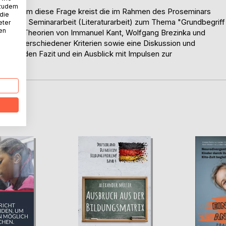
 zudem
inieren? Um diese Frage kreist die im Rahmen des Proseminars
 die
tandene Seminararbeit (Literaturarbeit) zum Thema "Grundbegriff
eter
nen
kannten Theorien von Immanuel Kant, Wolfgang Brezinka und
 anhand verschiedener Kriterien sowie eine Diskussion und
s bilden Fazit und ein Ausblick mit Impulsen zur
D