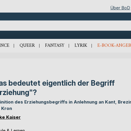
Über BoD
NCE
QUEER
FANTASY
LYRIK
E-BOOK-ANGEB
s bedeutet eigentlich der Begriff
rziehung"?
inition des Erziehungsbegriffs in Anlehnung an Kant, Brezi
 Kron
ike Kaiser
ule & Lernen