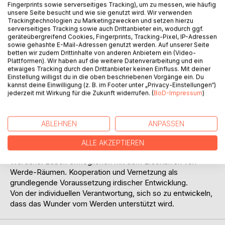
Titel bewerten
Fingerprints sowie serverseitiges Tracking), um zu messen, wie häufig
unsere Seite besucht und wie sie genutzt wird. Wir verwenden
Trackingtechnologien zu Marketingzwecken und setzen hierzu
serverseitiges Tracking sowie auch Drittanbieter ein, wodurch ggf.
geräteübergreifend Cookies, Fingerprints, Tracking-Pixel, IP-Adressen
sowie gehashte E-Mail-Adressen genutzt werden. Auf unserer Seite
betten wir zudem Drittinhalte von anderen Anbietern ein (Video-
Plattformen). Wir haben auf die weitere Datenverarbeitung und ein
etwaiges Tracking durch den Drittanbieter keinen Einfluss. Mit deiner
Einstellung willigst du in die oben beschriebenen Vorgänge ein. Du
BESCHREIBUNG
kannst deine Einwilligung (z. B. im Footer unter „Privacy-Einstellungen“)
jederzeit mit Wirkung für die Zukunft widerrufen. (
BoD-Impressum
)
Eine Suche nach Seele und Geist. Das Erleben von Gut,
Schön und Wahr, sind Garanten der gesunden Entwicklung.
ABLEHNEN
ANPASSEN
Humor als neue Lichtgestalt im sozialen Zusammenleben.
Alles was Ist, ist durch Licht geworden. Die Pflanze als
ALLE AKZEPTIEREN
Begründer irdischen Lebens. Von der Gleichzeitigkeit des
Werdens. Leben ermöglichen mit dem Erschaffen von
Werde-Räumen. Kooperation und Vernetzung als
grundlegende Voraussetzung irdischer Entwicklung.
Von der individuellen Verantwortung, sich so zu entwickeln,
dass das Wunder vom Werden unterstützt wird.