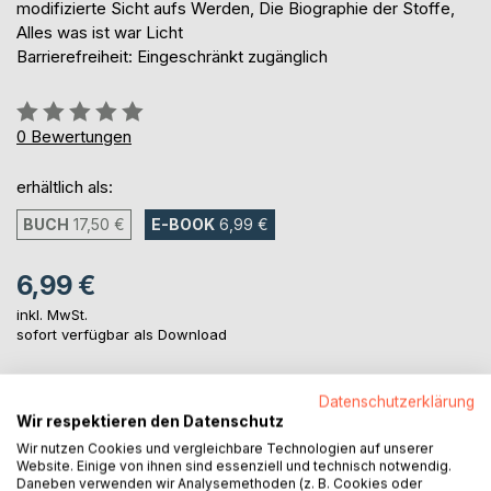
modifizierte Sicht aufs Werden, Die Biographie der Stoffe,
Alles was ist war Licht
Barrierefreiheit: Eingeschränkt zugänglich
Bewertung::
0%
0
Bewertungen
erhältlich als:
BUCH
17,50 €
E-BOOK
6,99 €
6,99 €
inkl. MwSt.
sofort verfügbar als Download
Datenschutzerklärung
IN DEN WARENKORB
Wir respektieren den Datenschutz
Wir nutzen Cookies und vergleichbare Technologien auf unserer
Website. Einige von ihnen sind essenziell und technisch notwendig.
Auf die Merkliste
Daneben verwenden wir Analysemethoden (z. B. Cookies oder