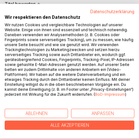
Titel bewerten
Datenschutzerklärung
Wir respektieren den Datenschutz
Wir nutzen Cookies und vergleichbare Technologien auf unserer
Website. Einige von ihnen sind essenziell und technisch notwendig.
Daneben verwenden wir Analysemethoden (z. B. Cookies oder
Fingerprints sowie serverseitiges Tracking), um zu messen, wie häufig
unsere Seite besucht und wie sie genutzt wird. Wir verwenden
Trackingtechnologien zu Marketingzwecken und setzen hierzu
BESCHREIBUNG
serverseitiges Tracking sowie auch Drittanbieter ein, wodurch ggf.
geräteübergreifend Cookies, Fingerprints, Tracking-Pixel, IP-Adressen
sowie gehashte E-Mail-Adressen genutzt werden. Auf unserer Seite
Koans sind scheinbar unlösbare Aufgaben, die Zen -
betten wir zudem Drittinhalte von anderen Anbietern ein (Video-
Plattformen). Wir haben auf die weitere Datenverarbeitung und ein
Meister ihren Schülern stellen. Auf den Laien wirken sie
etwaiges Tracking durch den Drittanbieter keinen Einfluss. Mit deiner
paradox und sinnlos. Diese Meditationsaufgaben dienen
Einstellung willigst du in die oben beschriebenen Vorgänge ein. Du
der Ausbildung des Zen - Schülers und öffnen eine Ebene
kannst deine Einwilligung (z. B. im Footer unter „Privacy-Einstellungen“)
jederzeit mit Wirkung für die Zukunft widerrufen. (
BoD-Impressum
)
des Geistes, die dem rationalen, westlichen Denken
verschlossen bleibt. Harry Misho Teske hat die beiden über
800 Jahre alten Hauptwerke der Koanausboldung neu
ABLEHNEN
ANPASSEN
übersetzt, erklärt, kommentiert und erstmalig in deutscher
Sprache in einem Buch vereint.
ALLE AKZEPTIEREN
- Mumonkan - Die torlose Schranke