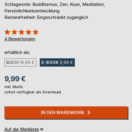
Schlagworte: Buddhismus, Zen, Koan, Meditation,
Persönlichkeitsentwicklung
Barrierefreiheit: Eingeschränkt zugänglich
Bewertung::
100%
4
Bewertungen
erhältlich als:
BUCH
19,99 €
E-BOOK
9,99 €
9,99 €
inkl. MwSt.
sofort verfügbar als Download
IN DEN WARENKORB
Auf die Merkliste