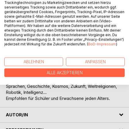
Titel bewerten
Trackingtechnologien zu Marketingzwecken und setzen hierzu
serverseitiges Tracking sowie auch Drittanbieter ein, wodurch ggf.
geräteübergreifend Cookies, Fingerprints, Tracking-Pixel, IP-Adressen
sowie gehashte E-Mail-Adressen genutzt werden. Auf unserer Seite
betten wir zudem Drittinhalte von anderen Anbietern ein (Video-
Plattformen). Wir haben auf die weitere Datenverarbeitung und ein
etwaiges Tracking durch den Drittanbieter keinen Einfluss. Mit deiner
Einstellung willigst du in die oben beschriebenen Vorgänge ein. Du
kannst deine Einwilligung (z. B. im Footer unter „Privacy-Einstellungen“)
jederzeit mit Wirkung für die Zukunft widerrufen. (
BoD-Impressum
)
BESCHREIBUNG
Teil 2 von 2.
ABLEHNEN
ANPASSEN
Fach-, Lehrbuch, Ratgeber zu Themen: Liebe, Gesundheit,
ALLE AKZEPTIEREN
Heilung, Ernährung, Wirtschaft, Wissenschaft, Mathematik,
Biologie, Physik, Chemie, Natur, Erderwärmung, Psyche,
Sprachen, Geschichte, Kosmos, Zukunft, Weltreligionen,
Robotik, Intelligenz...
Empfohlen für Schüler und Erwachsene jeden Alters.
AUTOR/IN