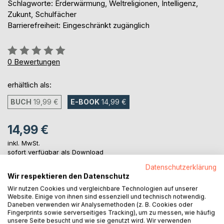
Schlagworte: Erderwärmung, Weltreligionen, Intelligenz,
Zukunt, Schulfächer
Barrierefreiheit: Eingeschränkt zugänglich
Bewertung::
0%
0
Bewertungen
erhältlich als:
BUCH
19,99 €
E-BOOK
14,99 €
14,99 €
inkl. MwSt.
sofort verfügbar als Download
Datenschutzerklärung
Wir respektieren den Datenschutz
IN DEN WARENKORB
Wir nutzen Cookies und vergleichbare Technologien auf unserer
Website. Einige von ihnen sind essenziell und technisch notwendig.
Daneben verwenden wir Analysemethoden (z. B. Cookies oder
Fingerprints sowie serverseitiges Tracking), um zu messen, wie häufig
Auf die Merkliste
unsere Seite besucht und wie sie genutzt wird. Wir verwenden