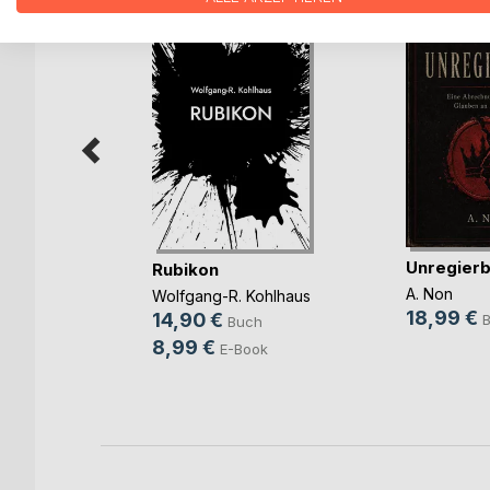
Unregierb
t, dass
Rubikon
(...)
A. Non
Wolfgang-R. Kohlhaus
18,99 €
14,90 €
Buch
ch
8,99 €
E-Book