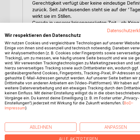
Gerechtigkeit verfügt über keine eindeutige Defini
zurück. Seit Jahrtausenden steht sie auf der 'Tag
wirkt sie im Stillen.
Gerade in unserer krisengeprägten Zeit - ob Krieg i
Spannungen, Gewalt im Alltag, Steuerdebatten od
Datenschutzerk
Wir respektieren den Datenschutz
im Brennpunkt. Unübersehbar. Unüberhörbar.
Von der Gerechtigkeit erwarten wir viel. Sie soll o
Wir nutzen Cookies und vergleichbare Technologien auf unserer Website
Einige von ihnen sind essenziell und technisch notwendig. Daneben ver
entwickeln und Verantwortung zu übernehmen.
wir Analysemethoden (z. B. Cookies oder Fingerprints sowie serverseitig
Dieses Buch wirft einen kurzen Blick hinter die K
Tracking), um zu messen, wie häufig unsere Seite besucht und wie sie ge
unterschiedlichen Perspektiven. Abstrakt und ganz
wird. Wir verwenden Trackingtechnologien zu Marketingzwecken und se
hierzu serverseitiges Tracking sowie auch Drittanbieter ein, wodurch ggf.
eine innere Haltung. Fragen wie: Wie geht jeder ei
geräteübergreifend Cookies, Fingerprints, Tracking-Pixel, IP-Adressen s
ich mich selbst besser verstehen? werden beantwo
gehashte E-Mail-Adressen genutzt werden. Auf unserer Seite betten wir
verbindet sich Theorie und Alltag. Die eigene Urtei
Drittinhalte von anderen Anbietern ein (Video-Plattformen). Wir haben auf
gerechteres Denken und verantwortungsvolles Ha
weitere Datenverarbeitung und ein etwaiges Tracking durch den Drittanbi
keinen Einfluss. Mit deiner Einstellung willigst du in die oben beschriebe
Gerechtigkeit ist keine Nebensache. Sie ist -im bes
Vorgänge ein. Du kannst deine Einwilligung (z. B. im Footer unter „Privacy-
Einstellungen“) jederzeit mit Wirkung für die Zukunft widerrufen. (
BoD-
Impressum
)
WEITERE TITEL BEI
Bo
ABLEHNEN
ANPASSEN
ALLE AKZEPTIEREN