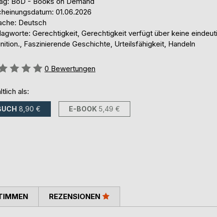
lag: BoD - Books on Demand
cheinungsdatum: 01.06.2026
ache: Deutsch
agworte: Gerechtigkeit, Gerechtigkeit verfügt über keine eindeut
nition., Faszinierende Geschichte, Urteilsfähigkeit, Handeln
ertung::
0
Bewertungen
ltlich als:
BUCH
8,90 €
E-BOOK
5,49 €
TIMMEN
REZENSIONEN