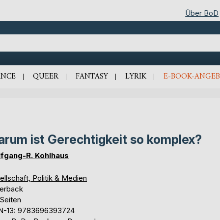
Über BoD
NCE
QUEER
FANTASY
LYRIK
E-BOOK-ANGEB
rum ist Gerechtigkeit so komplex?
fgang-R. Kohlhaus
llschaft, Politik & Medien
erback
 Seiten
N-13: 9783696393724