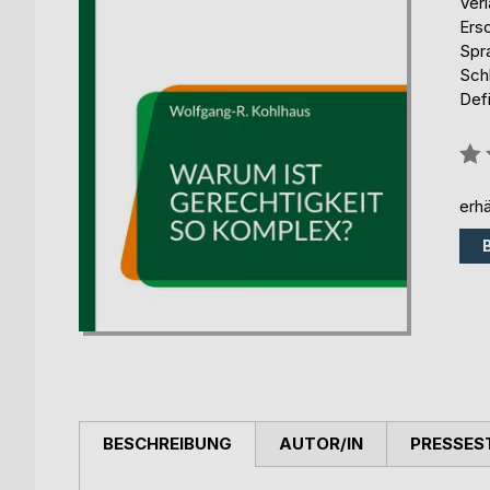
Ver
Ers
Spr
Schl
Defi
Bew
0%
erhä
BESCHREIBUNG
AUTOR/IN
PRESSES