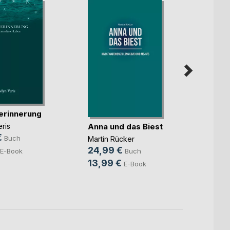
erinnerung
Mehr
Anna und das Biest
ris
€
Marc 
Buch
Martin Rücker
10,0
24,99 €
E-Book
Buch
5,99
13,99 €
E-Book