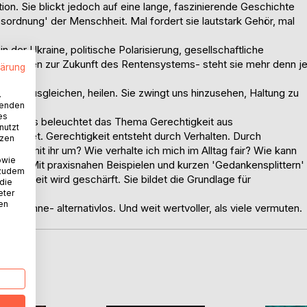
tion. Sie blickt jedoch auf eine lange, faszinierende Geschichte
esordnung' der Menschheit. Mal fordert sie lautstark Gehör, mal
n der Ukraine, politische Polarisierung, gesellschaftliche
er Fragen zur Zukunft des Rentensystems- steht sie mehr denn j
lärung
rdnen, ausgleichen, heilen. Sie zwingt uns hinzusehen, Haltung zu
.
wenden
es
ulissen. Es beleuchtet das Thema Gerechtigkeit aus
nutzt
 konkret. Gerechtigkeit entsteht durch Verhalten. Durch
tzen
nzelne mit ihr um? Wie verhalte ich mich im Alltag fair? Wie kann
owie
rtet. Mit praxisnahen Beispielen und kurzen 'Gedankensplittern'
 zudem
lsfähigkeit wird geschärft. Sie bildet die Grundlage für
 die
ndeln.
eter
nen
ten Sinne- alternativlos. Und weit wertvoller, als viele vermuten.
D