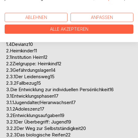
1.1Heimkinder7
1.2Jugend7
ABLEHNEN
ANPASSEN
1.3Moral8
1.3.1Normen9
ALLE AKZEPTIEREN
1.3.2Werte9
1.3.3Konventionen10
1.4Devianz10
2.Heimkinder11
2.1Institution Heim12
2.2Zielgruppe: Heimkind12
2.3Gefährdungslagen14
2.3.1Der Leidensweg15
2.3.2Fallbezug15
3.Die Entwicklung zur individuellen Persönlichkeit16
3.1Entwicklungsphasen17
3.1.1Jugendalter/Heranwachsen17
3.1.2Adoleszenz17
3.2Entwicklungsaufgaben19
3.2.1Der Überbegriff: Jugend19
3.2.2Der Weg zur Selbstständigkeit20
3.2.3Das biologische Reifen22