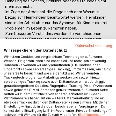
Handlung des Sohnes, Schülers oder des Freundes nicht
mehr ausreicht.
Im Zuge der Arbeit soll die Frage nach dem Warum in
bezug auf Heimkindern beantwortet werden. Heimkinder
sind in der Arbeit aber nur das Synonym für Kinder die mit
Problemen im Leben zu kämpfen haben.
Zum besseren Verständnis werden die verschiedenen
Theorien der Entstehung von abweichenden Verhalten
vorgestellt.
Datenschutzerklärung
Der Hauptteil der Arbeit beschäftigt sich mit der Frage wie
Wir respektieren den Datenschutz
durch moralische Erziehung deviantem Verhalten
Wir nutzen Cookies und vergleichbare Technologien auf unserer
vorgebeugt werden kann.
Website. Einige von ihnen sind essenziell und technisch notwendig.
Daneben verwenden wir Analysemethoden (z. B. Cookies oder
Ich gehe auf die gesellschaftlichen, familiären und
Fingerprints sowie serverseitiges Tracking), um zu messen, wie häufig
wirtschaftlichen Probleme ein, welche die
unsere Seite besucht und wie sie genutzt wird. Wir verwenden
Heranwachsenden zu abweichenden Taten bewegen.
Trackingtechnologien zu Marketingzwecken und setzen hierzu
serverseitiges Tracking sowie auch Drittanbieter ein, wodurch ggf.
Die Idee meine Arbeit im Internet auszustellen ergab sich
geräteübergreifend Cookies, Fingerprints, Tracking-Pixel, IP-Adressen
durch die Idee Anderen bei der Suche nach dem Warum zu
sowie gehashte E-Mail-Adressen genutzt werden. Auf unserer Seite
helfen!!!
betten wir zudem Drittinhalte von anderen Anbietern ein (Video-
Plattformen). Wir haben auf die weitere Datenverarbeitung und ein
etwaiges Tracking durch den Drittanbieter keinen Einfluss. Mit deiner
Inhaltsverzeichnis:Inhaltsverzeichnis:
Einstellung willigst du in die oben beschriebenen Vorgänge ein. Du
0.Einleitung4
kannst deine Einwilligung (z. B. im Footer unter „Privacy-Einstellungen“)
jederzeit mit Wirkung für die Zukunft widerrufen. (
BoD-Impressum
)
1.Begriffsklärungen7