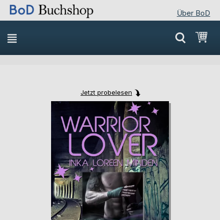
Über BoD
Direkt
Mei
zum
Inhalt
Jetzt probelesen
Skip
Skip
to
to
the
the
end
beginning
of
of
the
the
images
images
gallery
gallery