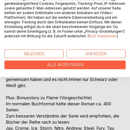
einen Strich durch diese Rechnung zu machen.
geräteübergreifend Cookies, Fingerprints, Tracking-Pixel, IP-Adressen
sowie gehashte E-Mail-Adressen genutzt werden. Auf unserer Seite
Des Weiteren enthält dieser Roman die Story von Acid und
betten wir zudem Drittinhalte von anderen Anbietern ein (Video-
Plattformen). Wir haben auf die weitere Datenverarbeitung und ein
Pyro
etwaiges Tracking durch den Drittanbieter keinen Einfluss. Mit deiner
Der ehemalige Outsider Pyro wurde als Jugendlicher von
Einstellung willigst du in die oben beschriebenen Vorgänge ein. Du
Kriegern verschleppt und in einem geheimen
kannst deine Einwilligung (z. B. im Footer unter „Privacy-Einstellungen“)
jederzeit mit Wirkung für die Zukunft widerrufen. (
BoD-Impressum
)
Regierungslabor zu einer Kampfmaschine geformt. Nun will
er an allen Rache nehmen, die sein Leben zur Hölle
gemacht haben.
ABLEHNEN
ANPASSEN
Sein nächstes Ziel ist der brutale Käfigkämpfer Acid, den
er für einen seiner Entführer hält. Als Pyro seinem
ALLE AKZEPTIEREN
vermeintlichen Feind nach Hause folgt, um es zu Ende zu
bringen, muss er erkennen, dass sie beide verdammt viel
gemeinsam haben und es nicht immer nur Schwarz oder
Weiß gibt.
Plus: Bonusstory zu Flame (Vorgeschichte)
Im normalen Buchformat hätte dieser Roman ca. 400
Seiten
Zum besseren Verständnis der Serie wird empfohlen, die
Bücher der Reihe nach zu lesen:
Jax, Crome, Ice, Storm, Nitro, Andrew, Steel, Fury, Tay,