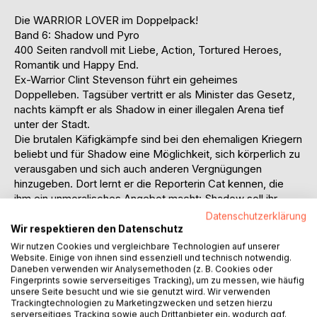
Die WARRIOR LOVER im Doppelpack!
Band 6: Shadow und Pyro
400 Seiten randvoll mit Liebe, Action, Tortured Heroes,
Romantik und Happy End.
Ex-Warrior Clint Stevenson führt ein geheimes
Doppelleben. Tagsüber vertritt er als Minister das Gesetz,
nachts kämpft er als Shadow in einer illegalen Arena tief
unter der Stadt.
Die brutalen Käfigkämpfe sind bei den ehemaligen Kriegern
beliebt und für Shadow eine Möglichkeit, sich körperlich zu
verausgaben und sich auch anderen Vergnügungen
hinzugeben. Dort lernt er die Reporterin Cat kennen, die
ihm ein unmoralisches Angebot macht: Shadow soll ihr
helfen, ihren verschollenen Bruder zu finden, dafür gehört
Datenschutzerklärung
ihm jede Nacht ihr Körper.
Wir respektieren den Datenschutz
Der stolze Krieger ist entsetzt über ihren Vorschlag,
Wir nutzen Cookies und vergleichbare Technologien auf unserer
andererseits wäre eine Beziehung ohne Verpflichtungen
Website. Einige von ihnen sind essenziell und technisch notwendig.
Daneben verwenden wir Analysemethoden (z. B. Cookies oder
ganz nach seinem Sinn.
Fingerprints sowie serverseitiges Tracking), um zu messen, wie häufig
Der perfekte Deal für beide, so scheint es, aber
unsere Seite besucht und wie sie genutzt wird. Wir verwenden
unvorhergesehen überwältigende Gefühle drohen ihnen
Trackingtechnologien zu Marketingzwecken und setzen hierzu
serverseitiges Tracking sowie auch Drittanbieter ein, wodurch ggf.