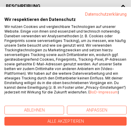
BESCHREIBUNG
Datenschutzerklärung
Wir respektieren den Datenschutz
Warming up before singing- a boring and tedious chore? It
Wir nutzen Cookies und vergleichbare Technologien auf unserer
shouldn't be. Warming up can be fun and an important ritual
Website. Einige von ihnen sind essenziell und technisch notwendig.
in each choir rehearsal! In order to achieve a good start
Daneben verwenden wir Analysemethoden (z. B. Cookies oder
Fingerprints sowie serverseitiges Tracking), um zu messen, wie häufig
before rehearsing, however, every singer or choirmaster
unsere Seite besucht und wie sie genutzt wird. Wir verwenden
requires a good treasure of basic warm-up exercises.
Trackingtechnologien zu Marketingzwecken und setzen hierzu
Warming up - the manual shows a variety of solo and
serverseitiges Tracking sowie auch Drittanbieter ein, wodurch ggf.
polyphonic exercises and examples of diaphragmatic
geräteübergreifend Cookies, Fingerprints, Tracking-Pixel, IP-Adressen
sowie gehashte E-Mail-Adressen genutzt werden. Auf unserer Seite
activation, as well as basic information on breathing
betten wir zudem Drittinhalte von anderen Anbietern ein (Video-
techniques. An additional collection of simple canons and
Plattformen). Wir haben auf die weitere Datenverarbeitung und ein
short songs makes the collective warm up a fun part of
etwaiges Tracking durch den Drittanbieter keinen Einfluss. Mit deiner
Einstellung willigst du in die oben beschriebenen Vorgänge ein. Du
each rehearsal. In addition to that, a number of practical
kannst deine Einwilligung (z. B. im Footer unter „Privacy-Einstellungen“)
tips that go far beyond the initial phase of a choir rehearsal
jederzeit mit Wirkung für die Zukunft widerrufen. (
BoD-Impressum
)
are provided.
This book is aimed at choir directors, choir singers and
soloists who want to use more than just scale exercises
ABLEHNEN
ANPASSEN
during rehearsals.
ALLE AKZEPTIEREN