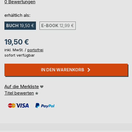
0%
0
Bewertungen
erhältlich als:
BUCH
19,50 €
E-BOOK
12,99 €
19,50 €
inkl. MwSt. /
portofrei
sofort verfügbar
IN DEN WARENKORB
Auf die Merkliste
Titel bewerten