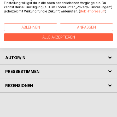
Einstellung willigst du in die oben beschriebenen Vorgänge ein. Du
kannst deine Einwilligung (z. B. im Footer unter „Privacy-Einstellungen“)
jederzeit mit Wirkung für die Zukunft widerrufen. (
BoD-Impressum
)
BESCHREIBUNG
ABLEHNEN
ANPASSEN
Es handelt sich um eine ausführliche Beschreibung der
ALLE AKZEPTIEREN
Geschichte des Landeswappens von Sachsen-Anhalt.
AUTOR/IN
PRESSESTIMMEN
REZENSIONEN