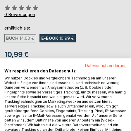
Bewertung::
0%
0
Bewertungen
erhältlich als:
BUCH
14,00 €
E-BOOK
10,99 €
10,99 €
inkl. MwSt.
Datenschutzerklärung
sofort verfügbar als Download
Wir respektieren den Datenschutz
Wir nutzen Cookies und vergleichbare Technologien auf unserer
Website. Einige von ihnen sind essenziell und technisch notwendig.
Daneben verwenden wir Analysemethoden (z. B. Cookies oder
IN DEN WARENKORB
Fingerprints sowie serverseitiges Tracking), um zu messen, wie häufig
unsere Seite besucht und wie sie genutzt wird. Wir verwenden
Trackingtechnologien zu Marketingzwecken und setzen hierzu
Auf die Merkliste
serverseitiges Tracking sowie auch Drittanbieter ein, wodurch ggf.
Titel bewerten
geräteübergreifend Cookies, Fingerprints, Tracking-Pixel, IP-Adressen
sowie gehashte E-Mail-Adressen genutzt werden. Auf unserer Seite
betten wir zudem Drittinhalte von anderen Anbietern ein (Video-
Plattformen). Wir haben auf die weitere Datenverarbeitung und ein
etwaiges Tracking durch den Drittanbieter keinen Einfluss. Mit deiner