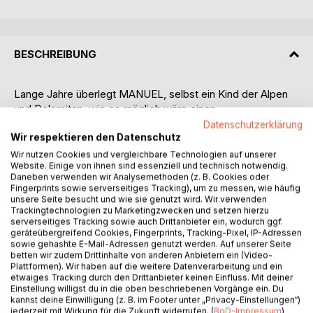
BESCHREIBUNG
Lange Jahre überlegt MANUEL, selbst ein Kind der Alpen
und Dolomiten, wie es möglich wäre einen
länderübergreifenden Ritt über die Alpen zu erfinden. Es
Datenschutzerklärung
war früher ganz einfach unmöglich, da die alten Veterinär
Wir respektieren den Datenschutz
Gesetze bei Einreisen für das Pferd eine Quarantäne
Wir nutzen Cookies und vergleichbare Technologien auf unserer
Website. Einige von ihnen sind essenziell und technisch notwendig.
vorschrieben die viele Wochen und dauern konnte! Die
Daneben verwenden wir Analysemethoden (z. B. Cookies oder
Aufhebung der Grenzkontrollen Österreichs in Richtung
Fingerprints sowie serverseitiges Tracking), um zu messen, wie häufig
Deutschland und Italien erfolgen zum 1. April 1998.
unsere Seite besucht und wie sie genutzt wird. Wir verwenden
Grundsätzlich ist von da an ein Grenzübertritt an jeder
Trackingtechnologien zu Marketingzwecken und setzen hierzu
serverseitiges Tracking sowie auch Drittanbieter ein, wodurch ggf.
Stelle erlaubt, unabhängig von der Staatsangehörigkeit der
geräteübergreifend Cookies, Fingerprints, Tracking-Pixel, IP-Adressen
betreffenden Person.
sowie gehashte E-Mail-Adressen genutzt werden. Auf unserer Seite
betten wir zudem Drittinhalte von anderen Anbietern ein (Video-
Plattformen). Wir haben auf die weitere Datenverarbeitung und ein
Den gutdurchdachten Wegeplan längst ausgearbeitet, läßt
etwaiges Tracking durch den Drittanbieter keinen Einfluss. Mit deiner
MANUEL die von ihm grob vorgegebene Route bis ins
Einstellung willigst du in die oben beschriebenen Vorgänge ein. Du
feinste Detail ausarbeiten und abreiten um dadurch eine
kannst deine Einwilligung (z. B. im Footer unter „Privacy-Einstellungen“)
jederzeit mit Wirkung für die Zukunft widerrufen. (
BoD-Impressum
)