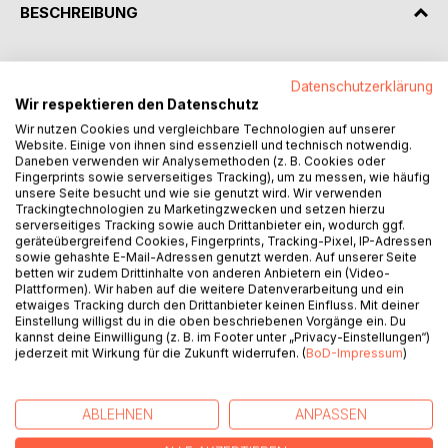
BESCHREIBUNG
Der Herz-Wanderweg - ein Herzstück jeder gesunden
Datenschutzerklärung
Gemeinde und Tourismusregion
Wir respektieren den Datenschutz
Wir nutzen Cookies und vergleichbare Technologien auf unserer
Unter besonderer Berücksichtigung der Alpenregion,
Website. Einige von ihnen sind essenziell und technisch notwendig.
inklusive ihres kulturellen Erbes wurden in den Pilotregionen
Daneben verwenden wir Analysemethoden (z. B. Cookies oder
Aschau im Chiemgau, Deutschland und Werfenweng in
Fingerprints sowie serverseitiges Tracking), um zu messen, wie häufig
unsere Seite besucht und wie sie genutzt wird. Wir verwenden
Österreich bestehende Wanderwege neu vermessen.
Trackingtechnologien zu Marketingzwecken und setzen hierzu
serverseitiges Tracking sowie auch Drittanbieter ein, wodurch ggf.
Dieses Handbuch stellt den Leitfaden zur Implementierung
geräteübergreifend Cookies, Fingerprints, Tracking-Pixel, IP-Adressen
eines 1 km-Cardio-Test-Trail in einer Gemeinde oder für
sowie gehashte E-Mail-Adressen genutzt werden. Auf unserer Seite
betten wir zudem Drittinhalte von anderen Anbietern ein (Video-
eine Region dar, auf dem nach Vorgabe der BergFit-Test
Plattformen). Wir haben auf die weitere Datenverarbeitung und ein
individuell für Gäste und Bewohner durchgeführt werden
etwaiges Tracking durch den Drittanbieter keinen Einfluss. Mit deiner
kann. Der BergFit-Test ist ein nach sportwissenschaftlichen
Einstellung willigst du in die oben beschriebenen Vorgänge ein. Du
kannst deine Einwilligung (z. B. im Footer unter „Privacy-Einstellungen“)
Standards entwickelter Fitnesstest am Berg, zur
jederzeit mit Wirkung für die Zukunft widerrufen. (
BoD-Impressum
)
Bestimmung der individuellen körperlichen Fitness
(maximale Sauerstoffaufnahmefähigkeit ml/kg/min). Das
Handbuch beinhaltet die Beschreibung des
ABLEHNEN
ANPASSEN
Gesamtkonzeptes von Connect2Move, die Durchführung
des 1 km-BergFit-Tests und Implementierung der damit