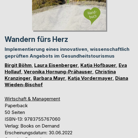
Wandern fürs Herz
Implementierung eines innovativen, wissenschaftlich
geprüften Angebots im Gesundheitstourismus
Birgit Böhm
,
Laura Eisenberger
,
Katja Hofbauer
,
Eva
Hollauf
,
Veronika Hornung-Prähauser
,
Christina
Kranzinger
,
Barbara Mayr
,
Katja Vordermayer
,
Diana
Wieden-Bischof
Wirtschaft & Management
Paperback
50 Seiten
ISBN-13: 9783755767060
Verlag: Books on Demand
Erscheinungsdatum: 30.06.2022